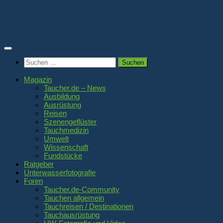
Zum
Inhalt
springen
Suchen
nach:
Magazin
Taucher.de – News
Ausbildung
Ausrüstung
Reisen
Szenengeflüster
Tauchmedizin
Umwelt
Wissenschaft
Fundstücke
Ratgeber
Unterwasserfotografie
Foren
Taucher.de-Community
Tauchen allgemein
Tauchreisen / Destinationen
Tauchausrüstung