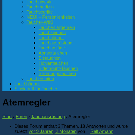
Tauchphysik
Tauchmedizin
Tauchbegriffe
NEU! – Persönlichkeiten
Taucher-WIKI
Tauchen allgemein
Tauchzeichen
Tauchbücher
Tauchausrüstung
Tauchanzüge
Apnoetauchen
Eistauchen
Höhlentauchen
Sidemount-Tauchen
Strömungstauchen
Taucherseiten
Tauchbücher
Singletreff für Taucher
Atemregler
Start
›
Foren
›
Tauchausrüstung
›
Atemregler
Dieses Forum enthält 3 Themen, 18 Antworten und wurde
zuletzt
vor 9 Jahren, 2 Monaten
von
Ralf Amann