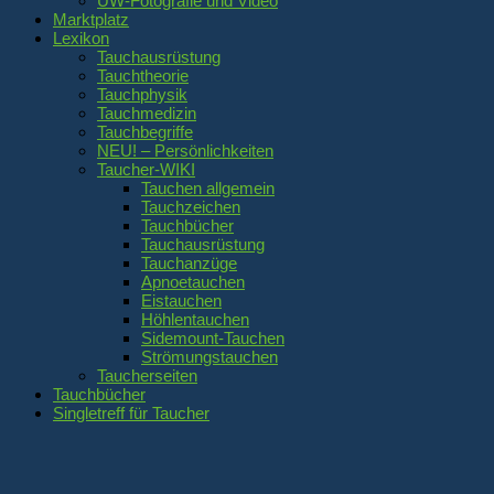
UW-Fotografie und Video
Marktplatz
Lexikon
Tauchausrüstung
Tauchtheorie
Tauchphysik
Tauchmedizin
Tauchbegriffe
NEU! – Persönlichkeiten
Taucher-WIKI
Tauchen allgemein
Tauchzeichen
Tauchbücher
Tauchausrüstung
Tauchanzüge
Apnoetauchen
Eistauchen
Höhlentauchen
Sidemount-Tauchen
Strömungstauchen
Taucherseiten
Tauchbücher
Singletreff für Taucher