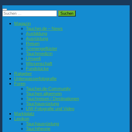
Suchen
nach:
Magazin
Taucher.de – News
Ausbildung
Ausrüstung
Reisen
Szenengeflüster
Tauchmedizin
Umwelt
Wissenschaft
Fundstücke
Ratgeber
Unterwasserfotografie
Foren
Taucher.de-Community
Tauchen allgemein
Tauchreisen / Destinationen
Tauchausrüstung
UW-Fotografie und Video
Marktplatz
Lexikon
Tauchausrüstung
Tauchtheorie