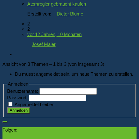
Atemregler gebraucht kaufen
Erstellt von:
Dieter Blume
2
2
vor 12 Jahren, 10 Monaten
Josef Maier
Ansicht von 3 Themen – 1 bis 3 (von insgesamt 3)
Du musst angemeldet sein, um neue Themen zu erstellen.
Anmelden
Benutzername:
Passwort:
Angemeldet bleiben
Anmelden
Folgen: