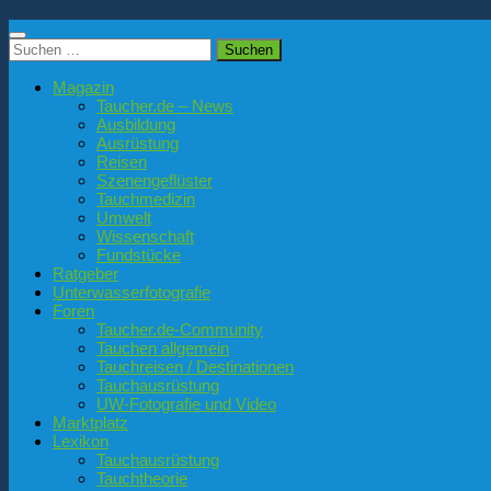
Suchen
nach:
Magazin
Taucher.de – News
Ausbildung
Ausrüstung
Reisen
Szenengeflüster
Tauchmedizin
Umwelt
Wissenschaft
Fundstücke
Ratgeber
Unterwasserfotografie
Foren
Taucher.de-Community
Tauchen allgemein
Tauchreisen / Destinationen
Tauchausrüstung
UW-Fotografie und Video
Marktplatz
Lexikon
Tauchausrüstung
Tauchtheorie