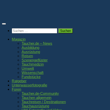
Zum
Inhalt
springen
Suchen
nach:
Magazin
Taucher.de – News
Ausbildung
Ausrüstung
Reisen
Szenengeflüster
Tauchmedizin
Umwelt
Wissenschaft
Fundstücke
Ratgeber
Unterwasserfotografie
Foren
Taucher.de-Community
Tauchen allgemein
Tauchreisen / Destinationen
Tauchausrüstung