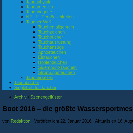
Tauchphysik
Tauchmedizin
Tauchbegriffe
NEU! – Persönlichkeiten
Taucher-WIKI
Tauchen allgemein
Tauchzeichen
Tauchbücher
Tauchausrüstung
Tauchanzüge
Apnoetauchen
Eistauchen
Höhlentauchen
Sidemount-Tauchen
Strömungstauchen
Taucherseiten
Tauchbücher
Singletreff für Taucher
Archiv
/
Szenengeflüster
Boot 2016 – die größte Wassersportmess
von
Redaktion
· Veröffentlicht
22. Januar 2016
· Aktualisiert
16. Aug