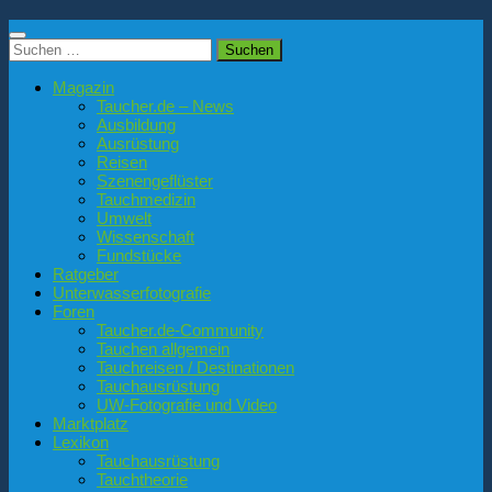
Suchen
nach:
Magazin
Taucher.de – News
Ausbildung
Ausrüstung
Reisen
Szenengeflüster
Tauchmedizin
Umwelt
Wissenschaft
Fundstücke
Ratgeber
Unterwasserfotografie
Foren
Taucher.de-Community
Tauchen allgemein
Tauchreisen / Destinationen
Tauchausrüstung
UW-Fotografie und Video
Marktplatz
Lexikon
Tauchausrüstung
Tauchtheorie