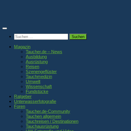
Zum
Inhalt
springen
Suchen
nach:
Magazin
Taucher.de – News
Ausbildung
Ausrüstung
Reisen
Szenengeflüster
Tauchmedizin
Umwelt
Wissenschaft
Fundstücke
Ratgeber
Unterwasserfotografie
Foren
Taucher.de-Community
Tauchen allgemein
Tauchreisen / Destinationen
Tauchausrüstung