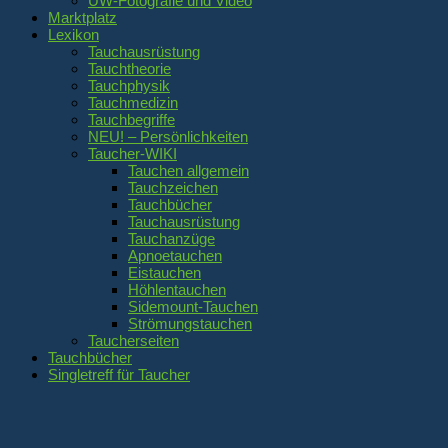
UW-Fotografie und Video
Marktplatz
Lexikon
Tauchausrüstung
Tauchtheorie
Tauchphysik
Tauchmedizin
Tauchbegriffe
NEU! – Persönlichkeiten
Taucher-WIKI
Tauchen allgemein
Tauchzeichen
Tauchbücher
Tauchausrüstung
Tauchanzüge
Apnoetauchen
Eistauchen
Höhlentauchen
Sidemount-Tauchen
Strömungstauchen
Taucherseiten
Tauchbücher
Singletreff für Taucher