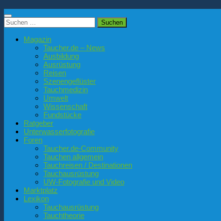
Suchen
nach:
Magazin
Taucher.de – News
Ausbildung
Ausrüstung
Reisen
Szenengeflüster
Tauchmedizin
Umwelt
Wissenschaft
Fundstücke
Ratgeber
Unterwasserfotografie
Foren
Taucher.de-Community
Tauchen allgemein
Tauchreisen / Destinationen
Tauchausrüstung
UW-Fotografie und Video
Marktplatz
Lexikon
Tauchausrüstung
Tauchtheorie