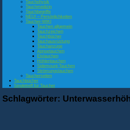
Tauchphysik
Tauchmedizin
Tauchbegriffe
NEU! – Persönlichkeiten
Taucher-WIKI
Tauchen allgemein
Tauchzeichen
Tauchbücher
Tauchausrüstung
Tauchanzüge
Apnoetauchen
Eistauchen
Höhlentauchen
Sidemount-Tauchen
Strömungstauchen
Taucherseiten
Tauchbücher
Singletreff für Taucher
Schlagwörter:
Unterwasserhöh