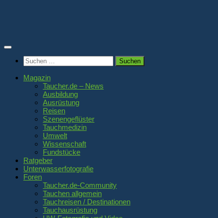
Zum
Inhalt
springen
Suchen
nach:
Magazin
Taucher.de – News
Ausbildung
Ausrüstung
Reisen
Szenengeflüster
Tauchmedizin
Umwelt
Wissenschaft
Fundstücke
Ratgeber
Unterwasserfotografie
Foren
Taucher.de-Community
Tauchen allgemein
Tauchreisen / Destinationen
Tauchausrüstung