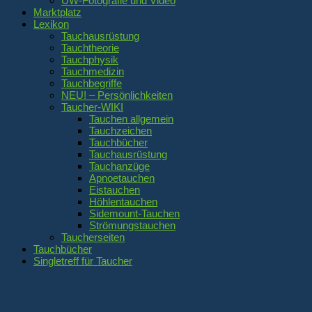
UW-Fotografie und Video
Marktplatz
Lexikon
Tauchausrüstung
Tauchtheorie
Tauchphysik
Tauchmedizin
Tauchbegriffe
NEU! – Persönlichkeiten
Taucher-WIKI
Tauchen allgemein
Tauchzeichen
Tauchbücher
Tauchausrüstung
Tauchanzüge
Apnoetauchen
Eistauchen
Höhlentauchen
Sidemount-Tauchen
Strömungstauchen
Taucherseiten
Tauchbücher
Singletreff für Taucher