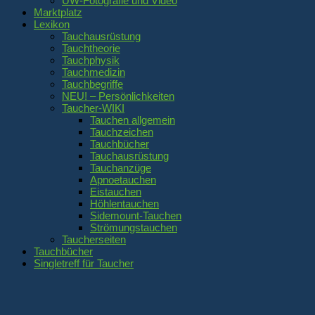
UW-Fotografie und Video
Marktplatz
Lexikon
Tauchausrüstung
Tauchtheorie
Tauchphysik
Tauchmedizin
Tauchbegriffe
NEU! – Persönlichkeiten
Taucher-WIKI
Tauchen allgemein
Tauchzeichen
Tauchbücher
Tauchausrüstung
Tauchanzüge
Apnoetauchen
Eistauchen
Höhlentauchen
Sidemount-Tauchen
Strömungstauchen
Taucherseiten
Tauchbücher
Singletreff für Taucher