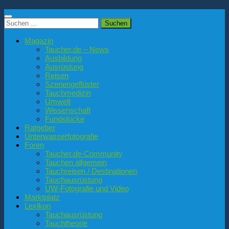
Suchen
nach:
Magazin
Taucher.de – News
Ausbildung
Ausrüstung
Reisen
Szenengeflüster
Tauchmedizin
Umwelt
Wissenschaft
Fundstücke
Ratgeber
Unterwasserfotografie
Foren
Taucher.de-Community
Tauchen allgemein
Tauchreisen / Destinationen
Tauchausrüstung
UW-Fotografie und Video
Marktplatz
Lexikon
Tauchausrüstung
Tauchtheorie