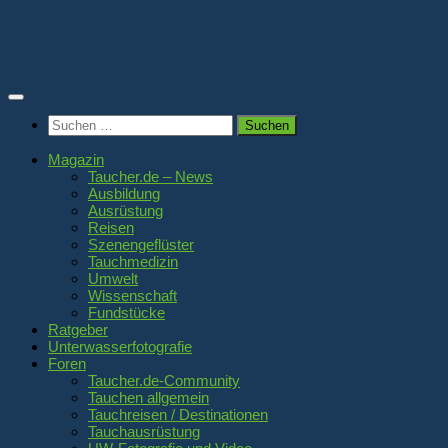
Zum
Inhalt
springen
Suchen
nach:
Magazin
Taucher.de – News
Ausbildung
Ausrüstung
Reisen
Szenengeflüster
Tauchmedizin
Umwelt
Wissenschaft
Fundstücke
Ratgeber
Unterwasserfotografie
Foren
Taucher.de-Community
Tauchen allgemein
Tauchreisen / Destinationen
Tauchausrüstung