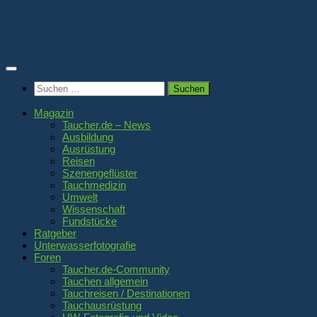
Zum
Inhalt
springen
Suchen
nach:
Magazin
Taucher.de – News
Ausbildung
Ausrüstung
Reisen
Szenengeflüster
Tauchmedizin
Umwelt
Wissenschaft
Fundstücke
Ratgeber
Unterwasserfotografie
Foren
Taucher.de-Community
Tauchen allgemein
Tauchreisen / Destinationen
Tauchausrüstung