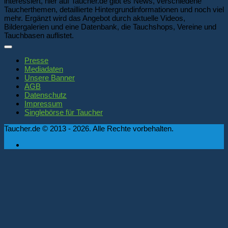
interessiert, hier auf Taucher.de gibt es News, verschiedene
Taucherthemen, detaillierte Hintergrundinformationen und noch viel
mehr. Ergänzt wird das Angebot durch aktuelle Videos,
Bildergalerien und eine Datenbank, die Tauchshops, Vereine und
Tauchbasen auflistet.
Presse
Mediadaten
Unsere Banner
AGB
Datenschutz
Impressum
Singlebörse für Taucher
Taucher.de © 2013 - 2026. Alle Rechte vorbehalten.