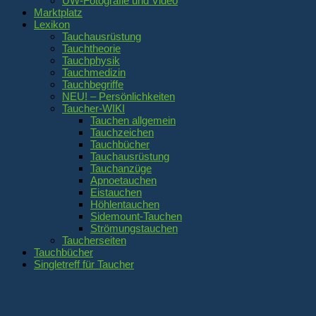
UW-Fotografie und Video
Marktplatz
Lexikon
Tauchausrüstung
Tauchtheorie
Tauchphysik
Tauchmedizin
Tauchbegriffe
NEU! – Persönlichkeiten
Taucher-WIKI
Tauchen allgemein
Tauchzeichen
Tauchbücher
Tauchausrüstung
Tauchanzüge
Apnoetauchen
Eistauchen
Höhlentauchen
Sidemount-Tauchen
Strömungstauchen
Taucherseiten
Tauchbücher
Singletreff für Taucher