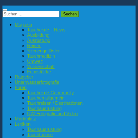
Suchen
nach:
Magazin
Taucher.de – News
Ausbildung
Ausrüstung
Reisen
Szenengeflüster
Tauchmedizin
Umwelt
Wissenschaft
Fundstücke
Ratgeber
Unterwasserfotografie
Foren
Taucher.de-Community
Tauchen allgemein
Tauchreisen / Destinationen
Tauchausrüstung
UW-Fotografie und Video
Marktplatz
Lexikon
Tauchausrüstung
Tauchtheorie