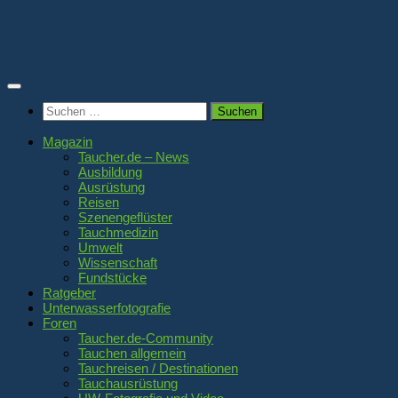
Zum
Inhalt
springen
Suchen
nach:
Magazin
Taucher.de – News
Ausbildung
Ausrüstung
Reisen
Szenengeflüster
Tauchmedizin
Umwelt
Wissenschaft
Fundstücke
Ratgeber
Unterwasserfotografie
Foren
Taucher.de-Community
Tauchen allgemein
Tauchreisen / Destinationen
Tauchausrüstung