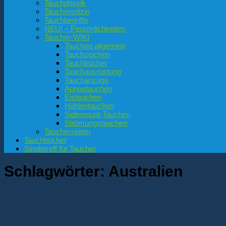
Tauchphysik
Tauchmedizin
Tauchbegriffe
NEU! – Persönlichkeiten
Taucher-WIKI
Tauchen allgemein
Tauchzeichen
Tauchbücher
Tauchausrüstung
Tauchanzüge
Apnoetauchen
Eistauchen
Höhlentauchen
Sidemount-Tauchen
Strömungstauchen
Taucherseiten
Tauchbücher
Singletreff für Taucher
Schlagwörter:
Australien