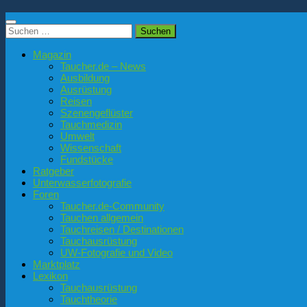
Suchen
nach:
Magazin
Taucher.de – News
Ausbildung
Ausrüstung
Reisen
Szenengeflüster
Tauchmedizin
Umwelt
Wissenschaft
Fundstücke
Ratgeber
Unterwasserfotografie
Foren
Taucher.de-Community
Tauchen allgemein
Tauchreisen / Destinationen
Tauchausrüstung
UW-Fotografie und Video
Marktplatz
Lexikon
Tauchausrüstung
Tauchtheorie