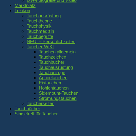
UW-Fotografie und Video
Marktplatz
Lexikon
Tauchausrüstung
Tauchtheorie
Tauchphysik
Tauchmedizin
Tauchbegriffe
NEU! – Persönlichkeiten
Taucher-WIKI
Tauchen allgemein
Tauchzeichen
Tauchbücher
Tauchausrüstung
Tauchanzüge
Apnoetauchen
Eistauchen
Höhlentauchen
Sidemount-Tauchen
Strömungstauchen
Taucherseiten
Tauchbücher
Singletreff für Taucher