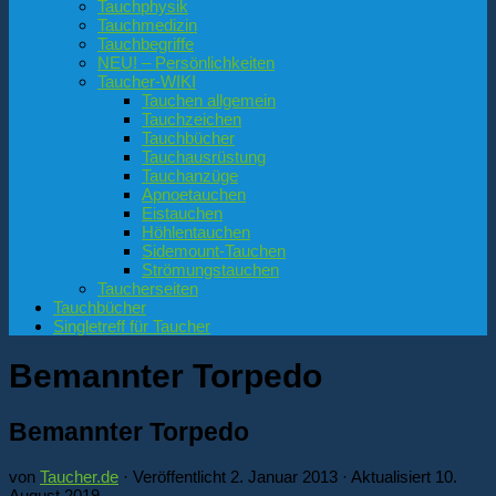
Tauchphysik
Tauchmedizin
Tauchbegriffe
NEU! – Persönlichkeiten
Taucher-WIKI
Tauchen allgemein
Tauchzeichen
Tauchbücher
Tauchausrüstung
Tauchanzüge
Apnoetauchen
Eistauchen
Höhlentauchen
Sidemount-Tauchen
Strömungstauchen
Taucherseiten
Tauchbücher
Singletreff für Taucher
Bemannter Torpedo
Bemannter Torpedo
von
Taucher.de
· Veröffentlicht
2. Januar 2013
· Aktualisiert
10.
August 2019