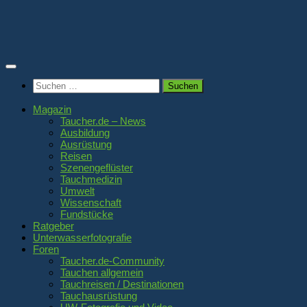
Zum
Inhalt
springen
Suchen
nach:
Magazin
Taucher.de – News
Ausbildung
Ausrüstung
Reisen
Szenengeflüster
Tauchmedizin
Umwelt
Wissenschaft
Fundstücke
Ratgeber
Unterwasserfotografie
Foren
Taucher.de-Community
Tauchen allgemein
Tauchreisen / Destinationen
Tauchausrüstung