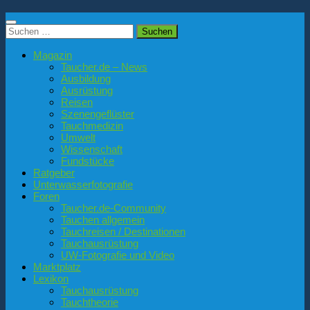
Suchen
nach:
Magazin
Taucher.de – News
Ausbildung
Ausrüstung
Reisen
Szenengeflüster
Tauchmedizin
Umwelt
Wissenschaft
Fundstücke
Ratgeber
Unterwasserfotografie
Foren
Taucher.de-Community
Tauchen allgemein
Tauchreisen / Destinationen
Tauchausrüstung
UW-Fotografie und Video
Marktplatz
Lexikon
Tauchausrüstung
Tauchtheorie