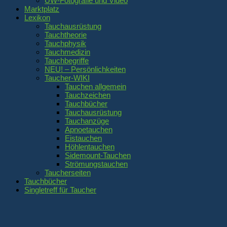
UW-Fotografie und Video
Marktplatz
Lexikon
Tauchausrüstung
Tauchtheorie
Tauchphysik
Tauchmedizin
Tauchbegriffe
NEU! – Persönlichkeiten
Taucher-WIKI
Tauchen allgemein
Tauchzeichen
Tauchbücher
Tauchausrüstung
Tauchanzüge
Apnoetauchen
Eistauchen
Höhlentauchen
Sidemount-Tauchen
Strömungstauchen
Taucherseiten
Tauchbücher
Singletreff für Taucher