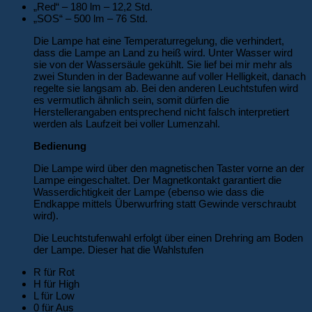
„Red“ – 180 lm – 12,2 Std.
„SOS“ – 500 lm – 76 Std.
Die Lampe hat eine Temperaturregelung, die verhindert,
dass die Lampe an Land zu heiß wird. Unter Wasser wird
sie von der Wassersäule gekühlt. Sie lief bei mir mehr als
zwei Stunden in der Badewanne auf voller Helligkeit, danach
regelte sie langsam ab. Bei den anderen Leuchtstufen wird
es vermutlich ähnlich sein, somit dürfen die
Herstellerangaben entsprechend nicht falsch interpretiert
werden als Laufzeit bei voller Lumenzahl.
Bedienung
Die Lampe wird über den magnetischen Taster vorne an der
Lampe eingeschaltet. Der Magnetkontakt garantiert die
Wasserdichtigkeit der Lampe (ebenso wie dass die
Endkappe mittels Überwurfring statt Gewinde verschraubt
wird).
Die Leuchtstufenwahl erfolgt über einen Drehring am Boden
der Lampe. Dieser hat die Wahlstufen
R für Rot
H für High
L für Low
0 für Aus