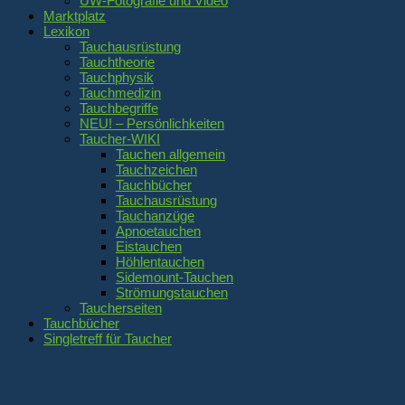
UW-Fotografie und Video
Marktplatz
Lexikon
Tauchausrüstung
Tauchtheorie
Tauchphysik
Tauchmedizin
Tauchbegriffe
NEU! – Persönlichkeiten
Taucher-WIKI
Tauchen allgemein
Tauchzeichen
Tauchbücher
Tauchausrüstung
Tauchanzüge
Apnoetauchen
Eistauchen
Höhlentauchen
Sidemount-Tauchen
Strömungstauchen
Taucherseiten
Tauchbücher
Singletreff für Taucher