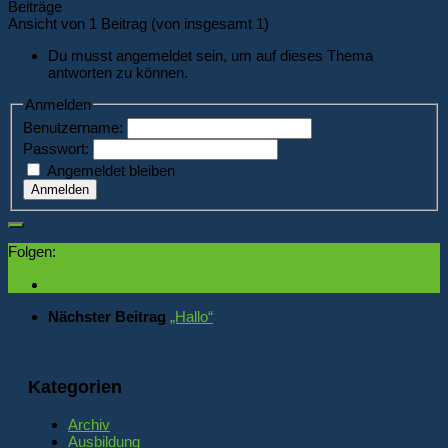
Beiträge
Ansicht von 1 Beitrag (von insgesamt 1)
Du musst angemeldet sein, um auf dieses Thema
antworten zu können.
Anmelden
Benutzername:
Passwort:
Angemeldet bleiben
Anmelden
Folgen:
Nächster Beitrag
„Hallo“
Kategorien
Archiv
Ausbildung