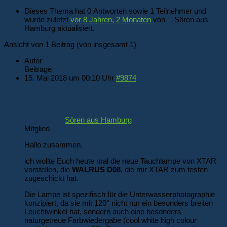
Dieses Thema hat 0 Antworten sowie 1 Teilnehmer und
wurde zuletzt
vor 8 Jahren, 2 Monaten
von
Sören aus
Hamburg
aktualisiert.
Ansicht von 1 Beitrag (von insgesamt 1)
Autor
Beiträge
15. Mai 2018 um 00:10 Uhr
#9874
Sören aus Hamburg
Mitglied
Hallo zusammen,
ich wollte Euch heute mal die neue Tauchlampe von XTAR
vorstellen, die
WALRUS D08
, die mir XTAR zum testen
zugeschickt hat.
Die Lampe ist spezifisch für die Unterwasserphotographie
konzipiert, da sie mit 120° nicht nur ein besonders breiten
Leuchtwinkel hat, sondern auch eine besonders
naturgetreue Farbwiedergabe (cool white high colour