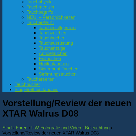
Tauchphysik
Tauchmedizin
Tauchbegriffe
NEU! – Persönlichkeiten
Taucher-WIKI
Tauchen allgemein
Tauchzeichen
Tauchbücher
Tauchausrüstung
Tauchanzüge
Apnoetauchen
Eistauchen
Höhlentauchen
Sidemount-Tauchen
Strömungstauchen
Taucherseiten
Tauchbücher
Singletreff für Taucher
Vorstellung/Review der neuen
XTAR Walrus D08
Start
›
Foren
›
UW-Fotografie und Video
›
Beleuchtung
›
Vorstellung/Review der neuen XTAR Walrus D08