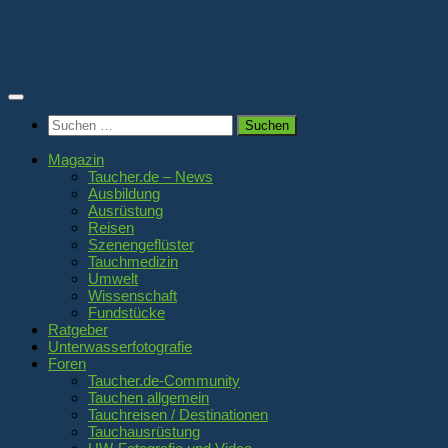
Zum
Inhalt
springen
Suchen
nach:
Magazin
Taucher.de – News
Ausbildung
Ausrüstung
Reisen
Szenengeflüster
Tauchmedizin
Umwelt
Wissenschaft
Fundstücke
Ratgeber
Unterwasserfotografie
Foren
Taucher.de-Community
Tauchen allgemein
Tauchreisen / Destinationen
Tauchausrüstung