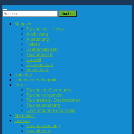
Suchen
nach:
Magazin
Taucher.de – News
Ausbildung
Ausrüstung
Reisen
Szenengeflüster
Tauchmedizin
Umwelt
Wissenschaft
Fundstücke
Ratgeber
Unterwasserfotografie
Foren
Taucher.de-Community
Tauchen allgemein
Tauchreisen / Destinationen
Tauchausrüstung
UW-Fotografie und Video
Marktplatz
Lexikon
Tauchausrüstung
Tauchtheorie