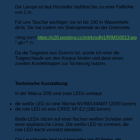
Die Lampe ist laut Hersteller stoßfest bis zu einer Fallhöhe
von 1 m.
Für uns Taucher wichtiger: sie ist bis 100 m Wassertiefe
dicht. Sie hat zudem ein Stativgewinde an der Unterseite.
<img src=“
https://s20.postimg.cc/mtrkmdhj1/RIMG0013.jpg
“ alt=““ />
Da die Trageöse aus Gummi ist, würde ich eher die
Trageschlaufe um den Korpus binden und dann einen
zweiten Kordelstopper zur Sicherung nutzen.
Technische Ausstattung
In der Walrus D08 sind zwei LEDs verbaut:
die weiße LED ist eine Nitchia NV4W144AMT (2000 lumen)
die rote LED ist eine CREE XP-E2 (180 lumen)
Beide LEDs sitzen auf einer flachen weißen Scheibe unter
einer asphärische Linse. Die weiße LED ist zentriert, die
rote LED leicht versetzt daneben.
Die Leuchtweite liegt laut Hersteller bei 40 Meter, die