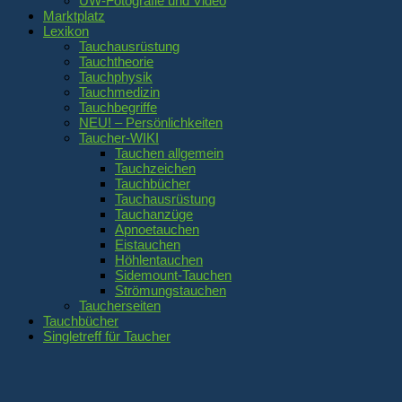
UW-Fotografie und Video
Marktplatz
Lexikon
Tauchausrüstung
Tauchtheorie
Tauchphysik
Tauchmedizin
Tauchbegriffe
NEU! – Persönlichkeiten
Taucher-WIKI
Tauchen allgemein
Tauchzeichen
Tauchbücher
Tauchausrüstung
Tauchanzüge
Apnoetauchen
Eistauchen
Höhlentauchen
Sidemount-Tauchen
Strömungstauchen
Taucherseiten
Tauchbücher
Singletreff für Taucher