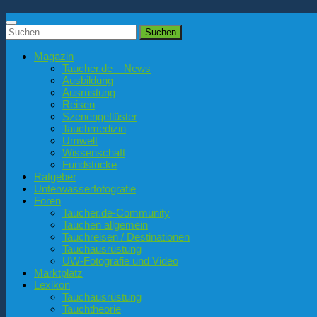
Suchen
nach:
Magazin
Taucher.de – News
Ausbildung
Ausrüstung
Reisen
Szenengeflüster
Tauchmedizin
Umwelt
Wissenschaft
Fundstücke
Ratgeber
Unterwasserfotografie
Foren
Taucher.de-Community
Tauchen allgemein
Tauchreisen / Destinationen
Tauchausrüstung
UW-Fotografie und Video
Marktplatz
Lexikon
Tauchausrüstung
Tauchtheorie