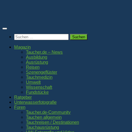
Zum
Inhalt
springen
Suchen
nach:
Magazin
Taucher.de – News
Ausbildung
Ausrüstung
Reisen
Szenengeflüster
Tauchmedizin
Umwelt
Wissenschaft
Fundstücke
Ratgeber
Unterwasserfotografie
Foren
Taucher.de-Community
Tauchen allgemein
Tauchreisen / Destinationen
Tauchausrüstung