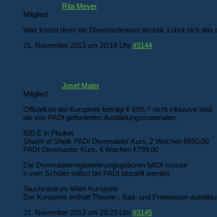
Rita Meyer
Mitglied
Was kostet denn ein Divemasterkurs derzeit. Lohnt sich das
21. November 2013 um 20:18 Uhr
#3144
Josef Maier
Mitglied
Offiziell ist der Kurspreis beträgt € 699,-* nicht inklusive sind
die von PADI geforderten Ausbildungsmaterialen.
820 E in Phuket
Sharm el Sheik PADI Divemaster Kurs, 2 Wochen €650.00
PADI Divemaster Kurs, 4 Wochen €799.00
Die Divemasterregisterierungsgebüren bADI müsse
n vom Schüler selbst bei PADI bezahlt werden
Tauchzentrum Wien Kurspreis
Der Kurspreis enthält Theorie-, Bad- und Freiwasser-ausbildun
21. November 2013 um 20:23 Uhr
#3145