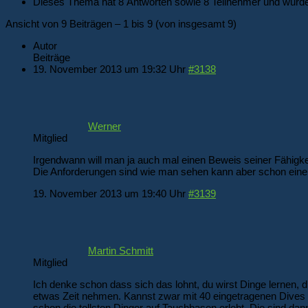
Dieses Thema hat 8 Antworten sowie 8 Teilnehmer und wurde
Ansicht von 9 Beiträgen – 1 bis 9 (von insgesamt 9)
Autor
Beiträge
19. November 2013 um 19:32 Uhr
#3138
Werner
Mitglied
Irgendwann will man ja auch mal einen Beweis seiner Fähigkei
Die Anforderungen sind wie man sehen kann aber schon eine
19. November 2013 um 19:40 Uhr
#3139
Martin Schmitt
Mitglied
Ich denke schon dass sich das lohnt, du wirst Dinge lernen, d
etwas Zeit nehmen. Kannst zwar mit 40 eingetragenen Dive
schon die tollsten Dinger auf Tauchbasen erlebt. Die sind da