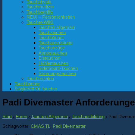
Tauchphysik
Tauchmedizin
Tauchbegriffe
NEU! – Persönlichkeiten
Taucher-WIKI
Tauchen allgemein
Tauchzeichen
Tauchbücher
Tauchausrüstung
Tauchanzüge
Apnoetauchen
Eistauchen
Höhlentauchen
Sidemount-Tauchen
Strömungstauchen
Taucherseiten
Tauchbücher
Singletreff für Taucher
Padi Divemaster Anforderunge
Start
›
Foren
›
Tauchen Allgemein
›
Tauchausbildung
›
Padi Divemas
Schlagwörter:
CMAS TL
,
Padi Divemaster