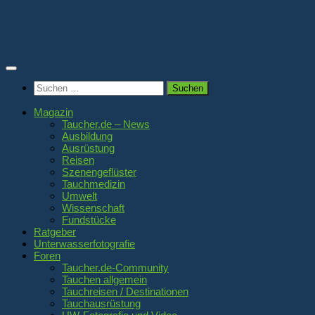
Zum
Inhalt
springen
Suchen
nach:
Magazin
Taucher.de – News
Ausbildung
Ausrüstung
Reisen
Szenengeflüster
Tauchmedizin
Umwelt
Wissenschaft
Fundstücke
Ratgeber
Unterwasserfotografie
Foren
Taucher.de-Community
Tauchen allgemein
Tauchreisen / Destinationen
Tauchausrüstung