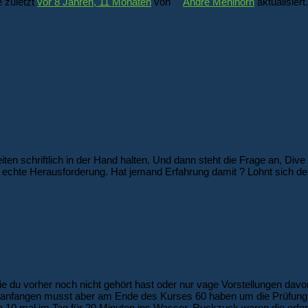
 zuletzt
vor 8 Jahren, 11 Monaten
von
Andre Mehlhorn
aktualisiert.
ten schriftlich in der Hand halten. Und dann steht die Frage an, Di
 echte Herausforderung. Hat jemand Erfahrung damit ? Lohnt sich d
ie du vorher noch nicht gehört hast oder nur vage Vorstellungen davon
s anfangen musst aber am Ende des Kurses 60 haben um die Prüfun
nn 10 mal im Tag für 20 Minuten ins Wasser. Ruckzuck waren die erfo