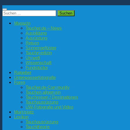
Suchen
nach:
Magazin
Taucher.de – News
Ausbildung
Ausrüstung
Reisen
Szenengeflüster
Tauchmedizin
Umwelt
Wissenschaft
Fundstücke
Ratgeber
Unterwasserfotografie
Foren
Taucher.de-Community
Tauchen allgemein
Tauchreisen / Destinationen
Tauchausrüstung
UW-Fotografie und Video
Marktplatz
Lexikon
Tauchausrüstung
Tauchtheorie