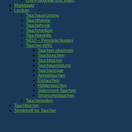
UW-Fotografie und Video
Marktplatz
Lexikon
Tauchausrüstung
Tauchtheorie
Tauchphysik
Tauchmedizin
Tauchbegriffe
NEU! – Persönlichkeiten
Taucher-WIKI
Tauchen allgemein
Tauchzeichen
Tauchbücher
Tauchausrüstung
Tauchanzüge
Apnoetauchen
Eistauchen
Höhlentauchen
Sidemount-Tauchen
Strömungstauchen
Taucherseiten
Tauchbücher
Singletreff für Taucher