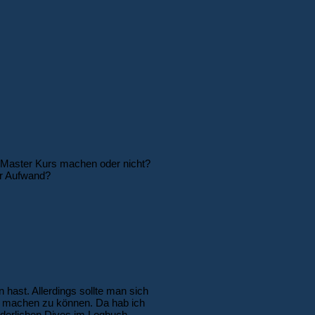
ve Master Kurs machen oder nicht?
er Aufwand?
 hast. Allerdings sollte man sich
g machen zu können. Da hab ich
rderlichen Dives im Logbuch..