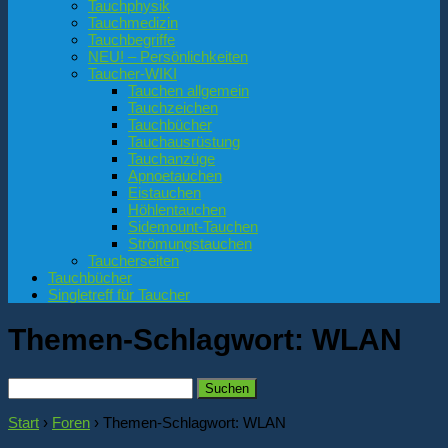
Tauchphysik
Tauchmedizin
Tauchbegriffe
NEU! – Persönlichkeiten
Taucher-WIKI
Tauchen allgemein
Tauchzeichen
Tauchbücher
Tauchausrüstung
Tauchanzüge
Apnoetauchen
Eistauchen
Höhlentauchen
Sidemount-Tauchen
Strömungstauchen
Taucherseiten
Tauchbücher
Singletreff für Taucher
Themen-Schlagwort:
WLAN
Suchen
nach:
Start
›
Foren
›
Themen-Schlagwort: WLAN