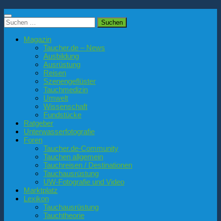
Suchen
nach:
Magazin
Taucher.de – News
Ausbildung
Ausrüstung
Reisen
Szenengeflüster
Tauchmedizin
Umwelt
Wissenschaft
Fundstücke
Ratgeber
Unterwasserfotografie
Foren
Taucher.de-Community
Tauchen allgemein
Tauchreisen / Destinationen
Tauchausrüstung
UW-Fotografie und Video
Marktplatz
Lexikon
Tauchausrüstung
Tauchtheorie