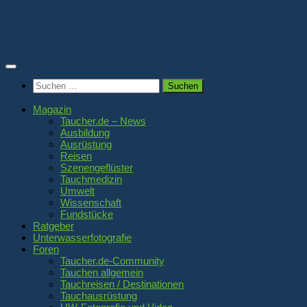
Zum
Inhalt
springen
Suchen
nach:
Magazin
Taucher.de – News
Ausbildung
Ausrüstung
Reisen
Szenengeflüster
Tauchmedizin
Umwelt
Wissenschaft
Fundstücke
Ratgeber
Unterwasserfotografie
Foren
Taucher.de-Community
Tauchen allgemein
Tauchreisen / Destinationen
Tauchausrüstung