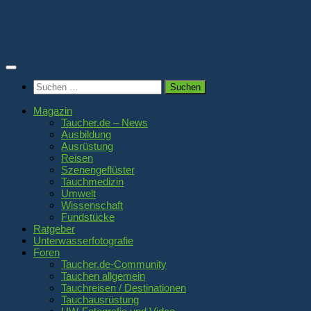
Zum
Inhalt
springen
Suchen
nach:
Magazin
Taucher.de – News
Ausbildung
Ausrüstung
Reisen
Szenengeflüster
Tauchmedizin
Umwelt
Wissenschaft
Fundstücke
Ratgeber
Unterwasserfotografie
Foren
Taucher.de-Community
Tauchen allgemein
Tauchreisen / Destinationen
Tauchausrüstung