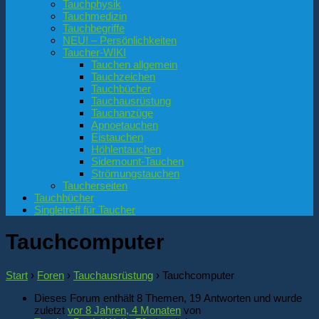
Tauchphysik
Tauchmedizin
Tauchbegriffe
NEU! – Persönlichkeiten
Taucher-WIKI
Tauchen allgemein
Tauchzeichen
Tauchbücher
Tauchausrüstung
Tauchanzüge
Apnoetauchen
Eistauchen
Höhlentauchen
Sidemount-Tauchen
Strömungstauchen
Taucherseiten
Tauchbücher
Singletreff für Taucher
Tauchcomputer
Start
›
Foren
›
Tauchausrüstung
›
Tauchcomputer
Dieses Forum enthält 8 Themen, 19 Antworten und wurde
zuletzt
vor 8 Jahren, 4 Monaten
von