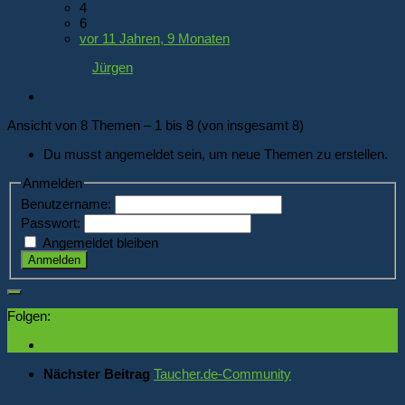
4
6
vor 11 Jahren, 9 Monaten
Jürgen
Ansicht von 8 Themen – 1 bis 8 (von insgesamt 8)
Du musst angemeldet sein, um neue Themen zu erstellen.
Anmelden
Benutzername:
Passwort:
Angemeldet bleiben
Anmelden
Folgen:
Nächster Beitrag
Taucher.de-Community