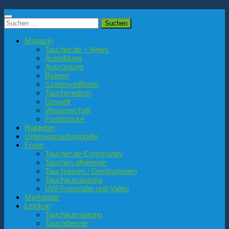
Suchen
nach:
Magazin
Taucher.de – News
Ausbildung
Ausrüstung
Reisen
Szenengeflüster
Tauchmedizin
Umwelt
Wissenschaft
Fundstücke
Ratgeber
Unterwasserfotografie
Foren
Taucher.de-Community
Tauchen allgemein
Tauchreisen / Destinationen
Tauchausrüstung
UW-Fotografie und Video
Marktplatz
Lexikon
Tauchausrüstung
Tauchtheorie