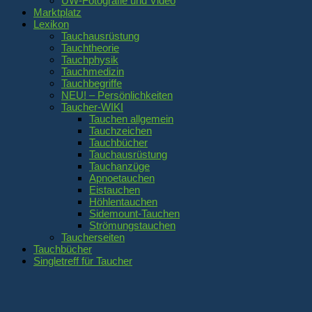
UW-Fotografie und Video
Marktplatz
Lexikon
Tauchausrüstung
Tauchtheorie
Tauchphysik
Tauchmedizin
Tauchbegriffe
NEU! – Persönlichkeiten
Taucher-WIKI
Tauchen allgemein
Tauchzeichen
Tauchbücher
Tauchausrüstung
Tauchanzüge
Apnoetauchen
Eistauchen
Höhlentauchen
Sidemount-Tauchen
Strömungstauchen
Taucherseiten
Tauchbücher
Singletreff für Taucher