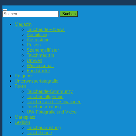
Suchen
nach:
Magazin
Taucher.de – News
Ausbildung
Ausrüstung
Reisen
Szenengeflüster
Tauchmedizin
Umwelt
Wissenschaft
Fundstücke
Ratgeber
Unterwasserfotografie
Foren
Taucher.de-Community
Tauchen allgemein
Tauchreisen / Destinationen
Tauchausrüstung
UW-Fotografie und Video
Marktplatz
Lexikon
Tauchausrüstung
Tauchtheorie