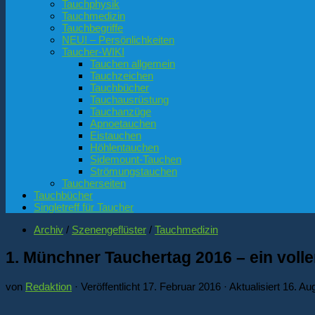
Tauchphysik
Tauchmedizin
Tauchbegriffe
NEU! – Persönlichkeiten
Taucher-WIKI
Tauchen allgemein
Tauchzeichen
Tauchbücher
Tauchausrüstung
Tauchanzüge
Apnoetauchen
Eistauchen
Höhlentauchen
Sidemount-Tauchen
Strömungstauchen
Taucherseiten
Tauchbücher
Singletreff für Taucher
Archiv
/
Szenengeflüster
/
Tauchmedizin
1. Münchner Tauchertag 2016 – ein volle
von
Redaktion
· Veröffentlicht
17. Februar 2016
· Aktualisiert
16. Au