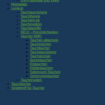
UW-Fotografie und Video
Marktplatz
Lexikon
Tauchausrüstung
Tauchtheorie
Tauchphysik
Tauchmedizin
Tauchbegriffe
NEU! – Persönlichkeiten
Taucher-WIKI
Tauchen allgemein
Tauchzeichen
Tauchbücher
Tauchausrüstung
Tauchanzüge
Apnoetauchen
Eistauchen
Höhlentauchen
Sidemount-Tauchen
Strömungstauchen
Taucherseiten
Tauchbücher
Singletreff für Taucher