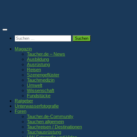
Zum
Inhalt
springen
Suchen
nach:
Magazin
Taucher.de – News
Ausbildung
Ausrüstung
Reisen
Szenengeflüster
Tauchmedizin
Umwelt
Wissenschaft
Fundstücke
Ratgeber
Unterwasserfotografie
Foren
Taucher.de-Community
Tauchen allgemein
Tauchreisen / Destinationen
Tauchausrüstung