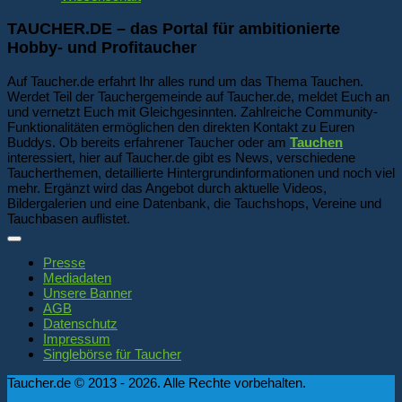
TAUCHER.DE – das Portal für ambitionierte
Hobby- und Profitaucher
Auf Taucher.de erfahrt Ihr alles rund um das Thema Tauchen.
Werdet Teil der Tauchergemeinde auf Taucher.de, meldet Euch an
und vernetzt Euch mit Gleichgesinnten. Zahlreiche Community-
Funktionalitäten ermöglichen den direkten Kontakt zu Euren
Buddys. Ob bereits erfahrener Taucher oder am
Tauchen
interessiert, hier auf Taucher.de gibt es News, verschiedene
Taucherthemen, detaillierte Hintergrundinformationen und noch viel
mehr. Ergänzt wird das Angebot durch aktuelle Videos,
Bildergalerien und eine Datenbank, die Tauchshops, Vereine und
Tauchbasen auflistet.
Presse
Mediadaten
Unsere Banner
AGB
Datenschutz
Impressum
Singlebörse für Taucher
Taucher.de © 2013 - 2026. Alle Rechte vorbehalten.