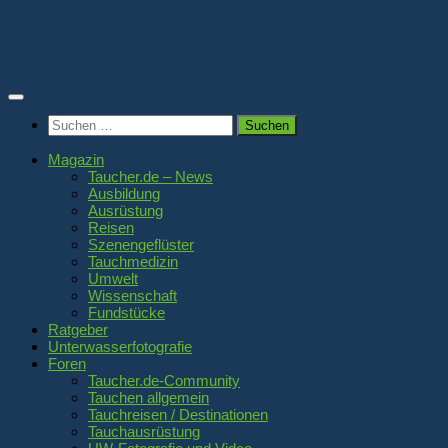
Zum
Inhalt
springen
Suchen
nach:
Magazin
Taucher.de – News
Ausbildung
Ausrüstung
Reisen
Szenengeflüster
Tauchmedizin
Umwelt
Wissenschaft
Fundstücke
Ratgeber
Unterwasserfotografie
Foren
Taucher.de-Community
Tauchen allgemein
Tauchreisen / Destinationen
Tauchausrüstung