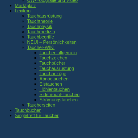
UW-Fotografie und Video
Marktplatz
Lexikon
Tauchausrüstung
Tauchtheorie
Tauchphysik
Tauchmedizin
Tauchbegriffe
NEU! – Persönlichkeiten
Taucher-WIKI
Tauchen allgemein
Tauchzeichen
Tauchbücher
Tauchausrüstung
Tauchanzüge
Apnoetauchen
Eistauchen
Höhlentauchen
Sidemount-Tauchen
Strömungstauchen
Taucherseiten
Tauchbücher
Singletreff für Taucher