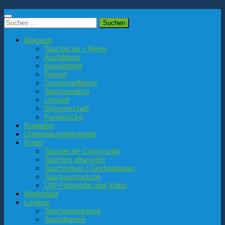
Suchen
nach:
Magazin
Taucher.de – News
Ausbildung
Ausrüstung
Reisen
Szenengeflüster
Tauchmedizin
Umwelt
Wissenschaft
Fundstücke
Ratgeber
Unterwasserfotografie
Foren
Taucher.de-Community
Tauchen allgemein
Tauchreisen / Destinationen
Tauchausrüstung
UW-Fotografie und Video
Marktplatz
Lexikon
Tauchausrüstung
Tauchtheorie