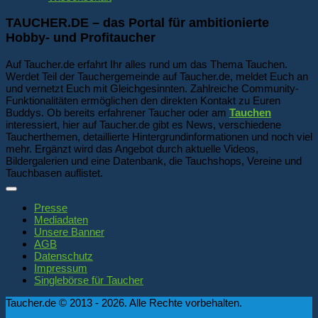
TAUCHER.DE – das Portal für ambitionierte
Hobby- und Profitaucher
Auf Taucher.de erfahrt Ihr alles rund um das Thema Tauchen.
Werdet Teil der Tauchergemeinde auf Taucher.de, meldet Euch an
und vernetzt Euch mit Gleichgesinnten. Zahlreiche Community-
Funktionalitäten ermöglichen den direkten Kontakt zu Euren
Buddys. Ob bereits erfahrener Taucher oder am
Tauchen
interessiert, hier auf Taucher.de gibt es News, verschiedene
Taucherthemen, detaillierte Hintergrundinformationen und noch viel
mehr. Ergänzt wird das Angebot durch aktuelle Videos,
Bildergalerien und eine Datenbank, die Tauchshops, Vereine und
Tauchbasen auflistet.
Presse
Mediadaten
Unsere Banner
AGB
Datenschutz
Impressum
Singlebörse für Taucher
Taucher.de © 2013 - 2026. Alle Rechte vorbehalten.