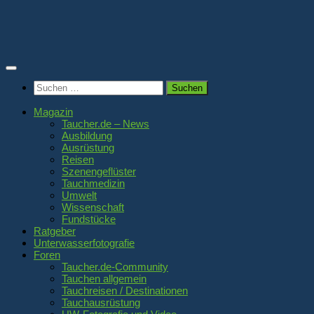
Zum
Inhalt
springen
Suchen
nach:
Magazin
Taucher.de – News
Ausbildung
Ausrüstung
Reisen
Szenengeflüster
Tauchmedizin
Umwelt
Wissenschaft
Fundstücke
Ratgeber
Unterwasserfotografie
Foren
Taucher.de-Community
Tauchen allgemein
Tauchreisen / Destinationen
Tauchausrüstung