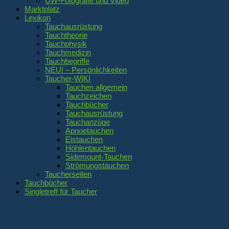
UW-Fotografie und Video
Marktplatz
Lexikon
Tauchausrüstung
Tauchtheorie
Tauchphysik
Tauchmedizin
Tauchbegriffe
NEU! – Persönlichkeiten
Taucher-WIKI
Tauchen allgemein
Tauchzeichen
Tauchbücher
Tauchausrüstung
Tauchanzüge
Apnoetauchen
Eistauchen
Höhlentauchen
Sidemount-Tauchen
Strömungstauchen
Taucherseiten
Tauchbücher
Singletreff für Taucher