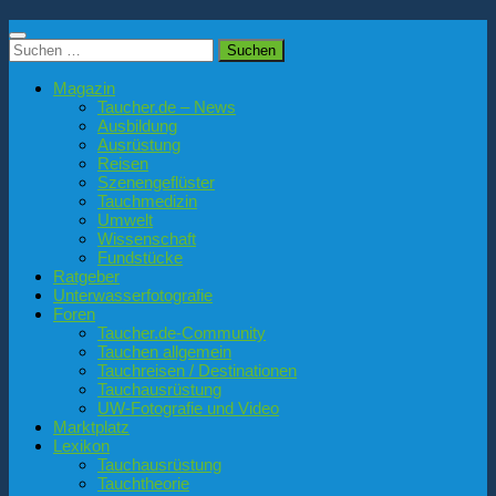
Suchen
nach:
Magazin
Taucher.de – News
Ausbildung
Ausrüstung
Reisen
Szenengeflüster
Tauchmedizin
Umwelt
Wissenschaft
Fundstücke
Ratgeber
Unterwasserfotografie
Foren
Taucher.de-Community
Tauchen allgemein
Tauchreisen / Destinationen
Tauchausrüstung
UW-Fotografie und Video
Marktplatz
Lexikon
Tauchausrüstung
Tauchtheorie