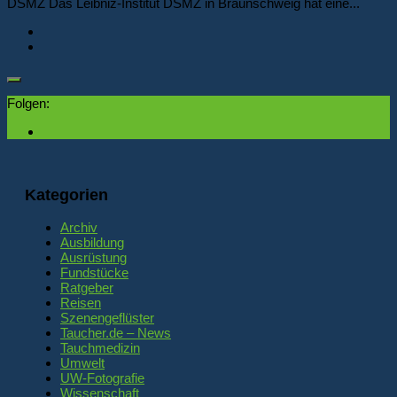
DSMZ Das Leibniz-Institut DSMZ in Braunschweig hat eine...
Folgen:
Kategorien
Archiv
Ausbildung
Ausrüstung
Fundstücke
Ratgeber
Reisen
Szenengeflüster
Taucher.de – News
Tauchmedizin
Umwelt
UW-Fotografie
Wissenschaft