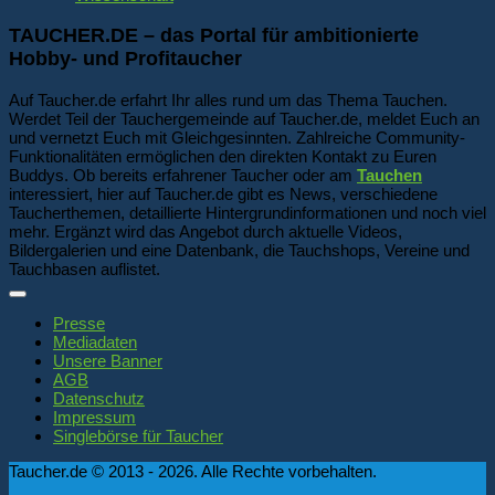
TAUCHER.DE – das Portal für ambitionierte
Hobby- und Profitaucher
Auf Taucher.de erfahrt Ihr alles rund um das Thema Tauchen.
Werdet Teil der Tauchergemeinde auf Taucher.de, meldet Euch an
und vernetzt Euch mit Gleichgesinnten. Zahlreiche Community-
Funktionalitäten ermöglichen den direkten Kontakt zu Euren
Buddys. Ob bereits erfahrener Taucher oder am
Tauchen
interessiert, hier auf Taucher.de gibt es News, verschiedene
Taucherthemen, detaillierte Hintergrundinformationen und noch viel
mehr. Ergänzt wird das Angebot durch aktuelle Videos,
Bildergalerien und eine Datenbank, die Tauchshops, Vereine und
Tauchbasen auflistet.
Presse
Mediadaten
Unsere Banner
AGB
Datenschutz
Impressum
Singlebörse für Taucher
Taucher.de © 2013 - 2026. Alle Rechte vorbehalten.