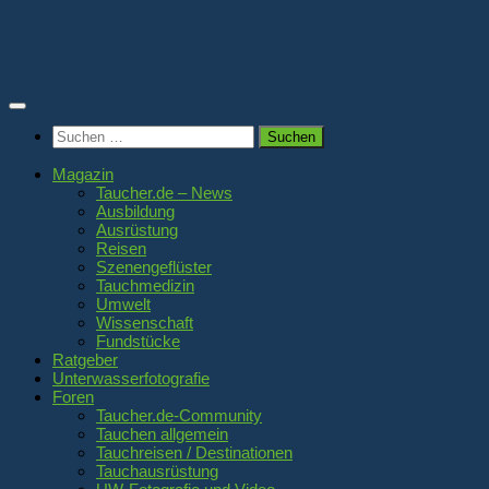
Zum
Inhalt
springen
Suchen
nach:
Magazin
Taucher.de – News
Ausbildung
Ausrüstung
Reisen
Szenengeflüster
Tauchmedizin
Umwelt
Wissenschaft
Fundstücke
Ratgeber
Unterwasserfotografie
Foren
Taucher.de-Community
Tauchen allgemein
Tauchreisen / Destinationen
Tauchausrüstung