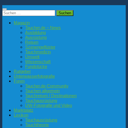
Suchen
nach:
Magazin
Taucher.de – News
Ausbildung
Ausrüstung
Reisen
Szenengeflüster
Tauchmedizin
Umwelt
Wissenschaft
Fundstücke
Ratgeber
Unterwasserfotografie
Foren
Taucher.de-Community
Tauchen allgemein
Tauchreisen / Destinationen
Tauchausrüstung
UW-Fotografie und Video
Marktplatz
Lexikon
Tauchausrüstung
Tauchtheorie