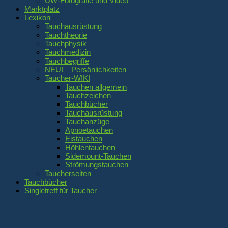
UW-Fotografie und Video
Marktplatz
Lexikon
Tauchausrüstung
Tauchtheorie
Tauchphysik
Tauchmedizin
Tauchbegriffe
NEU! – Persönlichkeiten
Taucher-WIKI
Tauchen allgemein
Tauchzeichen
Tauchbücher
Tauchausrüstung
Tauchanzüge
Apnoetauchen
Eistauchen
Höhlentauchen
Sidemount-Tauchen
Strömungstauchen
Taucherseiten
Tauchbücher
Singletreff für Taucher