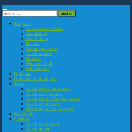
Suchen
nach:
Magazin
Taucher.de – News
Ausbildung
Ausrüstung
Reisen
Szenengeflüster
Tauchmedizin
Umwelt
Wissenschaft
Fundstücke
Ratgeber
Unterwasserfotografie
Foren
Taucher.de-Community
Tauchen allgemein
Tauchreisen / Destinationen
Tauchausrüstung
UW-Fotografie und Video
Marktplatz
Lexikon
Tauchausrüstung
Tauchtheorie