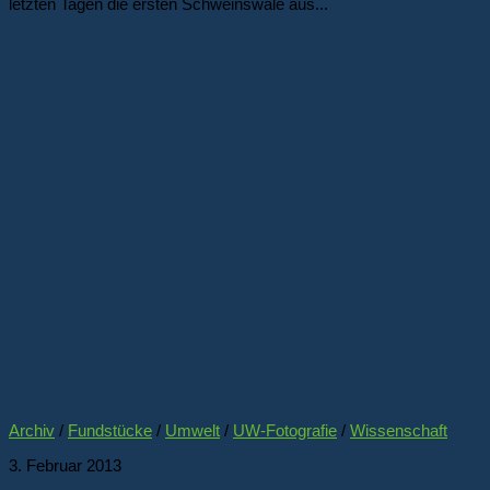
letzten Tagen die ersten Schweinswale aus...
Archiv
/
Fundstücke
/
Umwelt
/
UW-Fotografie
/
Wissenschaft
3. Februar 2013