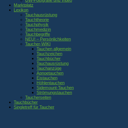
UW-Fotografie und Video
Marktplatz
Lexikon
Tauchausrüstung
Tauchtheorie
Tauchphysik
Tauchmedizin
Tauchbegriffe
NEU! – Persönlichkeiten
Taucher-WIKI
Tauchen allgemein
Tauchzeichen
Tauchbücher
Tauchausrüstung
Tauchanzüge
Apnoetauchen
Eistauchen
Höhlentauchen
Sidemount-Tauchen
Strömungstauchen
Taucherseiten
Tauchbücher
Singletreff für Taucher