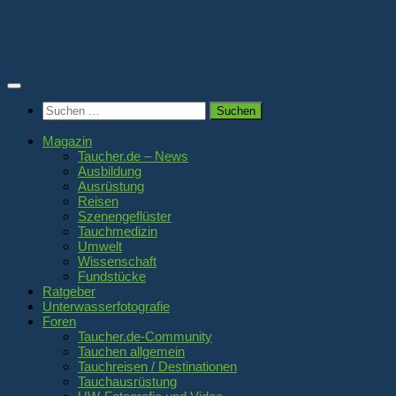
Zum
Inhalt
springen
Suchen
nach:
Magazin
Taucher.de – News
Ausbildung
Ausrüstung
Reisen
Szenengeflüster
Tauchmedizin
Umwelt
Wissenschaft
Fundstücke
Ratgeber
Unterwasserfotografie
Foren
Taucher.de-Community
Tauchen allgemein
Tauchreisen / Destinationen
Tauchausrüstung