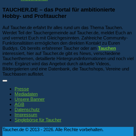
TAUCHER.DE – das Portal für ambitionierte
Hobby- und Profitaucher
Auf Taucher.de erfahrt Ihr alles rund um das Thema Tauchen.
Werdet Teil der Tauchergemeinde auf Taucher.de, meldet Euch an
und vernetzt Euch mit Gleichgesinnten. Zahlreiche Community-
Funktionalitäten ermöglichen den direkten Kontakt zu Euren
Buddys. Ob bereits erfahrener Taucher oder am
Tauchen
interessiert, hier auf Taucher.de gibt es News, verschiedene
Taucherthemen, detaillierte Hintergrundinformationen und noch viel
mehr. Ergänzt wird das Angebot durch aktuelle Videos,
Bildergalerien und eine Datenbank, die Tauchshops, Vereine und
Tauchbasen auflistet.
Presse
Mediadaten
Unsere Banner
AGB
Datenschutz
Impressum
Singlebörse für Taucher
Taucher.de © 2013 - 2026. Alle Rechte vorbehalten.