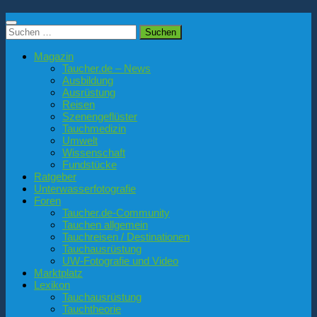
Suchen
nach:
Magazin
Taucher.de – News
Ausbildung
Ausrüstung
Reisen
Szenengeflüster
Tauchmedizin
Umwelt
Wissenschaft
Fundstücke
Ratgeber
Unterwasserfotografie
Foren
Taucher.de-Community
Tauchen allgemein
Tauchreisen / Destinationen
Tauchausrüstung
UW-Fotografie und Video
Marktplatz
Lexikon
Tauchausrüstung
Tauchtheorie