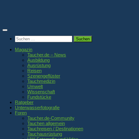
Zum
Inhalt
springen
Suchen
nach:
Magazin
Taucher.de – News
Ausbildung
Ausrüstung
Reisen
Szenengeflüster
Tauchmedizin
Umwelt
Wissenschaft
Fundstücke
Ratgeber
Unterwasserfotografie
Foren
Taucher.de-Community
Tauchen allgemein
Tauchreisen / Destinationen
Tauchausrüstung