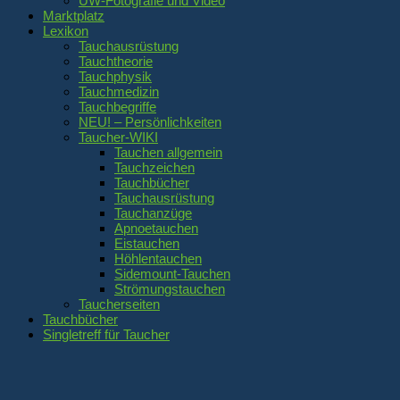
UW-Fotografie und Video
Marktplatz
Lexikon
Tauchausrüstung
Tauchtheorie
Tauchphysik
Tauchmedizin
Tauchbegriffe
NEU! – Persönlichkeiten
Taucher-WIKI
Tauchen allgemein
Tauchzeichen
Tauchbücher
Tauchausrüstung
Tauchanzüge
Apnoetauchen
Eistauchen
Höhlentauchen
Sidemount-Tauchen
Strömungstauchen
Taucherseiten
Tauchbücher
Singletreff für Taucher