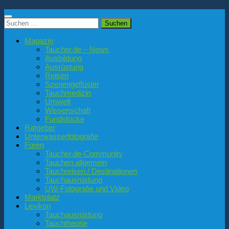
Suchen
nach:
Magazin
Taucher.de – News
Ausbildung
Ausrüstung
Reisen
Szenengeflüster
Tauchmedizin
Umwelt
Wissenschaft
Fundstücke
Ratgeber
Unterwasserfotografie
Foren
Taucher.de-Community
Tauchen allgemein
Tauchreisen / Destinationen
Tauchausrüstung
UW-Fotografie und Video
Marktplatz
Lexikon
Tauchausrüstung
Tauchtheorie