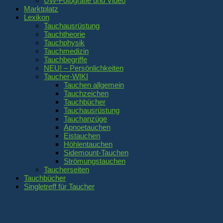
UW-Fotografie und Video
Marktplatz
Lexikon
Tauchausrüstung
Tauchtheorie
Tauchphysik
Tauchmedizin
Tauchbegriffe
NEU! – Persönlichkeiten
Taucher-WIKI
Tauchen allgemein
Tauchzeichen
Tauchbücher
Tauchausrüstung
Tauchanzüge
Apnoetauchen
Eistauchen
Höhlentauchen
Sidemount-Tauchen
Strömungstauchen
Taucherseiten
Tauchbücher
Singletreff für Taucher