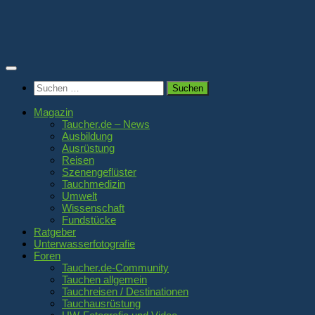
Zum
Inhalt
springen
Suchen
nach:
Magazin
Taucher.de – News
Ausbildung
Ausrüstung
Reisen
Szenengeflüster
Tauchmedizin
Umwelt
Wissenschaft
Fundstücke
Ratgeber
Unterwasserfotografie
Foren
Taucher.de-Community
Tauchen allgemein
Tauchreisen / Destinationen
Tauchausrüstung