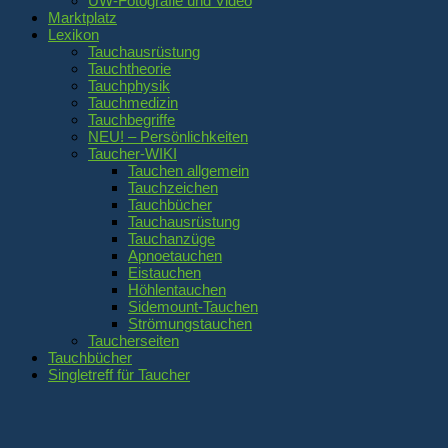
UW-Fotografie und Video
Marktplatz
Lexikon
Tauchausrüstung
Tauchtheorie
Tauchphysik
Tauchmedizin
Tauchbegriffe
NEU! – Persönlichkeiten
Taucher-WIKI
Tauchen allgemein
Tauchzeichen
Tauchbücher
Tauchausrüstung
Tauchanzüge
Apnoetauchen
Eistauchen
Höhlentauchen
Sidemount-Tauchen
Strömungstauchen
Taucherseiten
Tauchbücher
Singletreff für Taucher