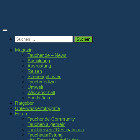
Zum
Inhalt
springen
Suchen
nach:
Magazin
Taucher.de – News
Ausbildung
Ausrüstung
Reisen
Szenengeflüster
Tauchmedizin
Umwelt
Wissenschaft
Fundstücke
Ratgeber
Unterwasserfotografie
Foren
Taucher.de-Community
Tauchen allgemein
Tauchreisen / Destinationen
Tauchausrüstung