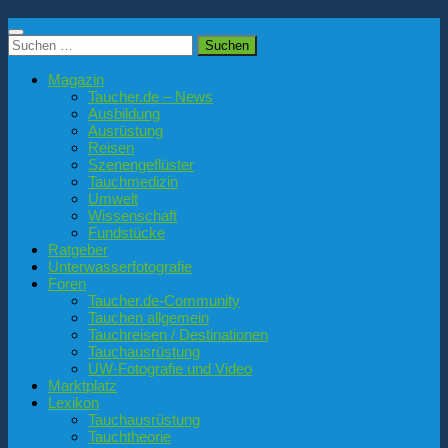
Suchen
nach:
Magazin
Taucher.de – News
Ausbildung
Ausrüstung
Reisen
Szenengeflüster
Tauchmedizin
Umwelt
Wissenschaft
Fundstücke
Ratgeber
Unterwasserfotografie
Foren
Taucher.de-Community
Tauchen allgemein
Tauchreisen / Destinationen
Tauchausrüstung
UW-Fotografie und Video
Marktplatz
Lexikon
Tauchausrüstung
Tauchtheorie