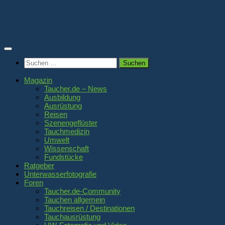
Zum
Inhalt
springen
Suchen
nach:
Magazin
Taucher.de – News
Ausbildung
Ausrüstung
Reisen
Szenengeflüster
Tauchmedizin
Umwelt
Wissenschaft
Fundstücke
Ratgeber
Unterwasserfotografie
Foren
Taucher.de-Community
Tauchen allgemein
Tauchreisen / Destinationen
Tauchausrüstung