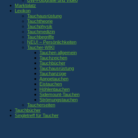
UW-Fotografie und Video
Marktplatz
Lexikon
Tauchausrüstung
Tauchtheorie
Tauchphysik
Tauchmedizin
Tauchbegriffe
NEU! – Persönlichkeiten
Taucher-WIKI
Tauchen allgemein
Tauchzeichen
Tauchbücher
Tauchausrüstung
Tauchanzüge
Apnoetauchen
Eistauchen
Höhlentauchen
Sidemount-Tauchen
Strömungstauchen
Taucherseiten
Tauchbücher
Singletreff für Taucher