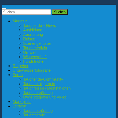
Suchen
nach:
Magazin
Taucher.de – News
Ausbildung
Ausrüstung
Reisen
Szenengeflüster
Tauchmedizin
Umwelt
Wissenschaft
Fundstücke
Ratgeber
Unterwasserfotografie
Foren
Taucher.de-Community
Tauchen allgemein
Tauchreisen / Destinationen
Tauchausrüstung
UW-Fotografie und Video
Marktplatz
Lexikon
Tauchausrüstung
Tauchtheorie