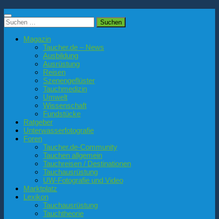
Suchen
nach:
Magazin
Taucher.de – News
Ausbildung
Ausrüstung
Reisen
Szenengeflüster
Tauchmedizin
Umwelt
Wissenschaft
Fundstücke
Ratgeber
Unterwasserfotografie
Foren
Taucher.de-Community
Tauchen allgemein
Tauchreisen / Destinationen
Tauchausrüstung
UW-Fotografie und Video
Marktplatz
Lexikon
Tauchausrüstung
Tauchtheorie