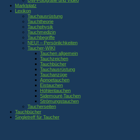
UW-Fotografie und Video
Marktplatz
Lexikon
Tauchausrüstung
Tauchtheorie
Tauchphysik
Tauchmedizin
Tauchbegriffe
NEU! – Persönlichkeiten
Taucher-WIKI
Tauchen allgemein
Tauchzeichen
Tauchbücher
Tauchausrüstung
Tauchanzüge
Apnoetauchen
Eistauchen
Höhlentauchen
Sidemount-Tauchen
Strömungstauchen
Taucherseiten
Tauchbücher
Singletreff für Taucher