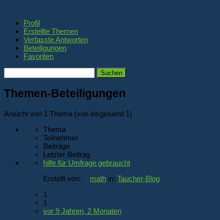
Profil
Erstellte Themen
Verfasste Antworten
Beteiligungen
Favoriten
Themen
suchen:
Themen-Beteiligungen
Ansicht von 1 Thema (von insgesamt 1)
Thema
Teilnehmer
Beiträge
Letzter Beitrag
hilfe für Umfrage gebraucht
Erstellt von:
math
in:
Taucher-Blog
1
1
vor 9 Jahren, 2 Monaten