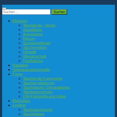
Suchen
nach:
Magazin
Taucher.de – News
Ausbildung
Ausrüstung
Reisen
Szenengeflüster
Tauchmedizin
Umwelt
Wissenschaft
Fundstücke
Ratgeber
Unterwasserfotografie
Foren
Taucher.de-Community
Tauchen allgemein
Tauchreisen / Destinationen
Tauchausrüstung
UW-Fotografie und Video
Marktplatz
Lexikon
Tauchausrüstung
Tauchtheorie