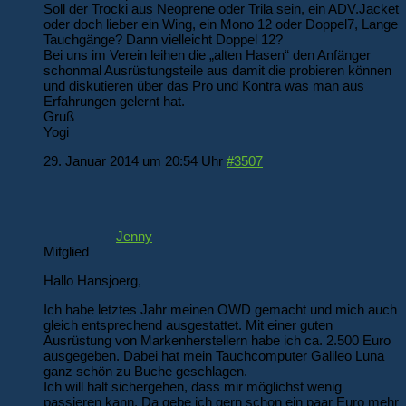
Soll der Trocki aus Neoprene oder Trila sein, ein ADV.Jacket
oder doch lieber ein Wing, ein Mono 12 oder Doppel7, Lange
Tauchgänge? Dann vielleicht Doppel 12?
Bei uns im Verein leihen die „alten Hasen“ den Anfänger
schonmal Ausrüstungsteile aus damit die probieren können
und diskutieren über das Pro und Kontra was man aus
Erfahrungen gelernt hat.
Gruß
Yogi
29. Januar 2014 um 20:54 Uhr
#3507
Jenny
Mitglied
Hallo Hansjoerg,
Ich habe letztes Jahr meinen OWD gemacht und mich auch
gleich entsprechend ausgestattet. Mit einer guten
Ausrüstung von Markenherstellern habe ich ca. 2.500 Euro
ausgegeben. Dabei hat mein Tauchcomputer Galileo Luna
ganz schön zu Buche geschlagen.
Ich will halt sichergehen, dass mir möglichst wenig
passieren kann. Da gebe ich gern schon ein paar Euro mehr