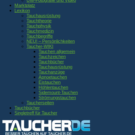
UW-Fotografie und Video
Marktplatz
Lexikon
Tauchausrüstung
Tauchtheorie
Tauchphysik
Tauchmedizin
Tauchbegriffe
NEU! – Persönlichkeiten
Taucher-WIKI
Tauchen allgemein
Tauchzeichen
Tauchbücher
Tauchausrüstung
Tauchanzüge
Apnoetauchen
Eistauchen
Höhlentauchen
Sidemount-Tauchen
Strömungstauchen
Taucherseiten
Tauchbücher
Singletreff für Taucher