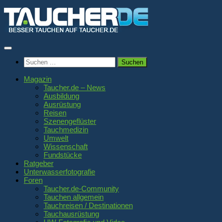
Zum
Inhalt
springen
Suchen
nach:
Magazin
Taucher.de – News
Ausbildung
Ausrüstung
Reisen
Szenengeflüster
Tauchmedizin
Umwelt
Wissenschaft
Fundstücke
Ratgeber
Unterwasserfotografie
Foren
Taucher.de-Community
Tauchen allgemein
Tauchreisen / Destinationen
Tauchausrüstung