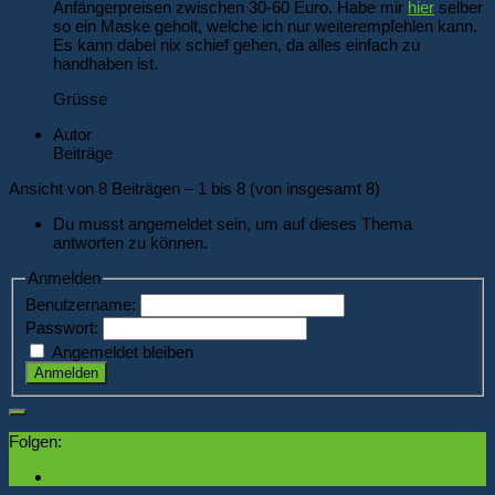
Anfängerpreisen zwischen 30-60 Euro. Habe mir
hier
selber
so ein Maske geholt, welche ich nur weiterempfehlen kann.
Es kann dabei nix schief gehen, da alles einfach zu
handhaben ist.
Grüsse
Autor
Beiträge
Ansicht von 8 Beiträgen – 1 bis 8 (von insgesamt 8)
Du musst angemeldet sein, um auf dieses Thema
antworten zu können.
Anmelden
Benutzername:
Passwort:
Angemeldet bleiben
Anmelden
Folgen: