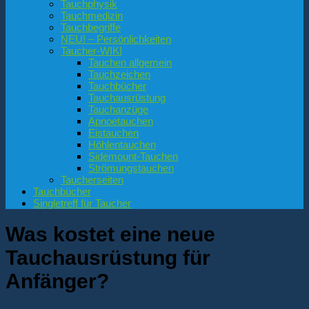
Tauchphysik
Tauchmedizin
Tauchbegriffe
NEU! – Persönlichkeiten
Taucher-WIKI
Tauchen allgemein
Tauchzeichen
Tauchbücher
Tauchausrüstung
Tauchanzüge
Apnoetauchen
Eistauchen
Höhlentauchen
Sidemount-Tauchen
Strömungstauchen
Taucherseiten
Tauchbücher
Singletreff für Taucher
Was kostet eine neue
Tauchausrüstung für
Anfänger?