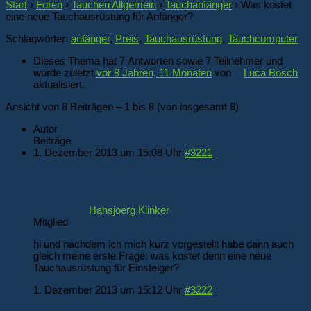
Start
›
Foren
›
Tauchen Allgemein
›
Tauchanfänger
›
Was kostet
eine neue Tauchausrüstung für Anfänger?
Schlagwörter:
anfänger
,
Preis
,
Tauchausrüstung
,
Tauchcomputer
Dieses Thema hat 7 Antworten sowie 7 Teilnehmer und
wurde zuletzt
vor 8 Jahren, 11 Monaten
von
Luca Bosch
aktualisiert.
Ansicht von 8 Beiträgen – 1 bis 8 (von insgesamt 8)
Autor
Beiträge
1. Dezember 2013 um 15:08 Uhr
#3221
Hansjoerg Klinker
Mitglied
hi und nachdem ich mich kurz vorgestellt habe dann auch
gleich meine erste Frage: was kostet denn eine neue
Tauchausrüstung für Einsteiger?
1. Dezember 2013 um 15:12 Uhr
#3222