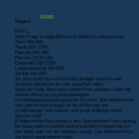
Jürgen
Mitglied
Hi H-J,
deine Frage ist eigentlich recht einfach zu beantworten
7mm 250-500
Trocki 800-1500
Flasche 200-400
Flossen 19,90-150
Computer 200-1200
Lungenautomat 250-800
Jacket 200-600
So, jetzt mußt Du nur noch dein Budget checken und
schauen wieviel Du für was ausgeben willst,
Spaß bei Seite, Man kann keinen Preis nennen. Jeder hat
andere Wünsche und Anforderungen.
Und Anfängerausrüstung kenne ich nicht. Wie definiert man
eine solche Ausrüstung? Ist die schlechter wie
„Profimaterial“ oder besser, weil ja ein Anfänger damit
tauchen soll?
Ih habe meine Ausrüstung in den Taucherjahren vom Anfang
bis heute wahrscheinlich einmal komplett erneuert bis ich
das hatte, was mir am meisten zusagt, Das bekommst Du
nur durch ausprobieren raus.