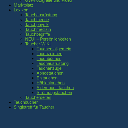
UW-Fotografie und Video
Marktplatz
Lexikon
Tauchausrüstung
Tauchtheorie
Tauchphysik
Tauchmedizin
Tauchbegriffe
NEU! – Persönlichkeiten
Taucher-WIKI
Tauchen allgemein
Tauchzeichen
Tauchbücher
Tauchausrüstung
Tauchanzüge
Apnoetauchen
Eistauchen
Höhlentauchen
Sidemount-Tauchen
Strömungstauchen
Taucherseiten
Tauchbücher
Singletreff für Taucher