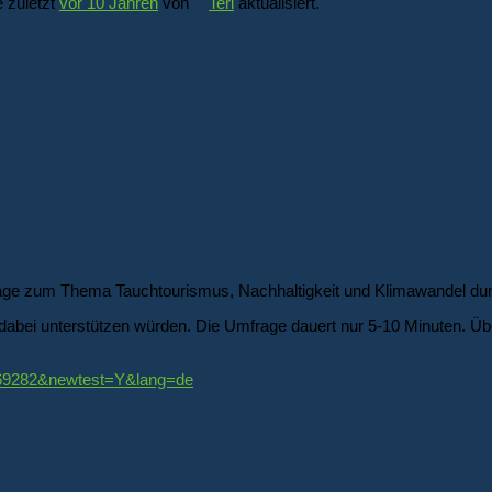
 zuletzt
vor 10 Jahren
von
Teri
aktualisiert.
rage zum Thema Tauchtourismus, Nachhaltigkeit und Klimawandel du
bei unterstützen würden. Die Umfrage dauert nur 5-10 Minuten. Über
d=69282&newtest=Y&lang=de