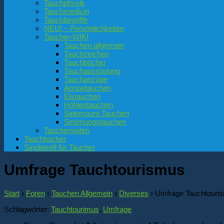
Tauchphysik
Tauchmedizin
Tauchbegriffe
NEU! – Persönlichkeiten
Taucher-WIKI
Tauchen allgemein
Tauchzeichen
Tauchbücher
Tauchausrüstung
Tauchanzüge
Apnoetauchen
Eistauchen
Höhlentauchen
Sidemount-Tauchen
Strömungstauchen
Taucherseiten
Tauchbücher
Singletreff für Taucher
Umfrage Tauchtourismus
Start
›
Foren
›
Tauchen Allgemein
›
Diverses
›
Umfrage Tauchtouri
Schlagwörter:
Tauchtourimus
,
Umfrage