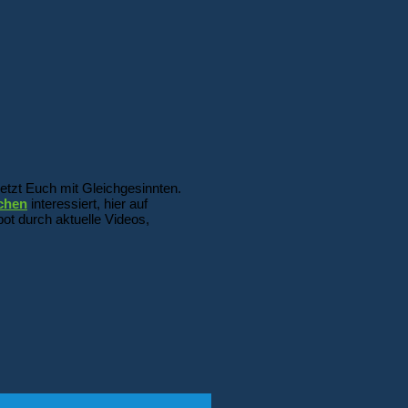
etzt Euch mit Gleichgesinnten.
chen
interessiert, hier auf
ot durch aktuelle Videos,