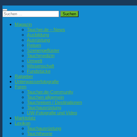
Suchen
nach:
Magazin
Taucher.de – News
Ausbildung
Ausrüstung
Reisen
Szenengeflüster
Tauchmedizin
Umwelt
Wissenschaft
Fundstücke
Ratgeber
Unterwasserfotografie
Foren
Taucher.de-Community
Tauchen allgemein
Tauchreisen / Destinationen
Tauchausrüstung
UW-Fotografie und Video
Marktplatz
Lexikon
Tauchausrüstung
Tauchtheorie