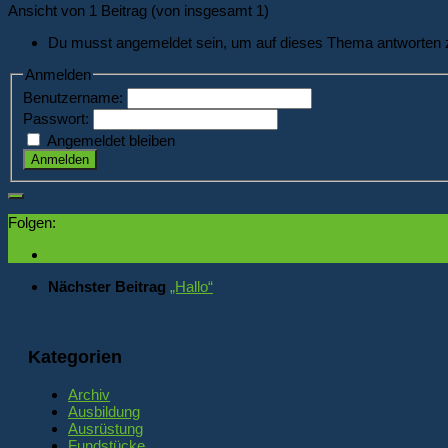
Ansicht von 1 Beitrag (von insgesamt 1)
Du musst angemeldet sein, um auf dieses Thema antworten 
Anmelden
Benutzername:
Passwort:
Angemeldet bleiben
Anmelden
Folgen:
Nächster Beitrag
„Hallo“
Kategorien
Archiv
Ausbildung
Ausrüstung
Fundstücke