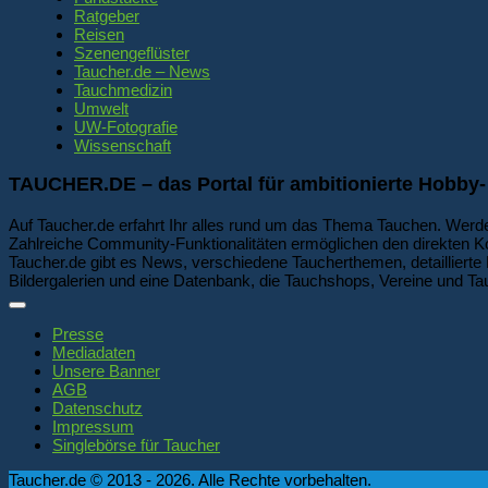
Ratgeber
Reisen
Szenengeflüster
Taucher.de – News
Tauchmedizin
Umwelt
UW-Fotografie
Wissenschaft
TAUCHER.DE – das Portal für ambitionierte Hobby-
Auf Taucher.de erfahrt Ihr alles rund um das Thema Tauchen. Werde
Zahlreiche Community-Funktionalitäten ermöglichen den direkten K
Taucher.de gibt es News, verschiedene Taucherthemen, detaillierte 
Bildergalerien und eine Datenbank, die Tauchshops, Vereine und Tau
Presse
Mediadaten
Unsere Banner
AGB
Datenschutz
Impressum
Singlebörse für Taucher
Taucher.de © 2013 - 2026. Alle Rechte vorbehalten.