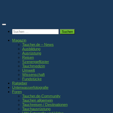
Zum
Inhalt
springen
Suchen
nach:
Magazin
Taucher.de – News
Ausbildung
Ausrüstung
Reisen
Szenengeflüster
Tauchmedizin
Umwelt
Wissenschaft
Fundstücke
Ratgeber
Unterwasserfotografie
Foren
Taucher.de-Community
Tauchen allgemein
Tauchreisen / Destinationen
Tauchausrüstung