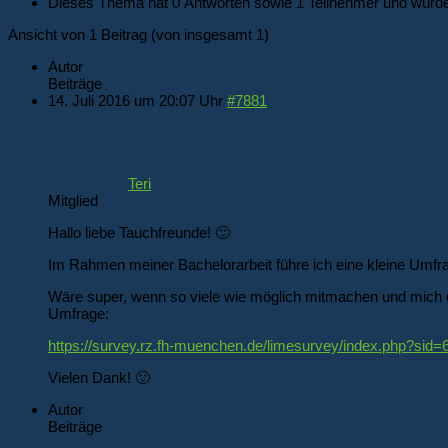
Dieses Thema hat 0 Antworten sowie 1 Teilnehmer und wurde
Ansicht von 1 Beitrag (von insgesamt 1)
Autor
Beiträge
14. Juli 2016 um 20:07 Uhr
#7881
Teri
Mitglied
Hallo liebe Tauchfreunde! 🙂
Im Rahmen meiner Bachelorarbeit führe ich eine kleine Umf
Wäre super, wenn so viele wie möglich mitmachen und mich da
Umfrage:
https://survey.rz.fh-muenchen.de/limesurvey/index.php?si
Vielen Dank! 🙂
Autor
Beiträge