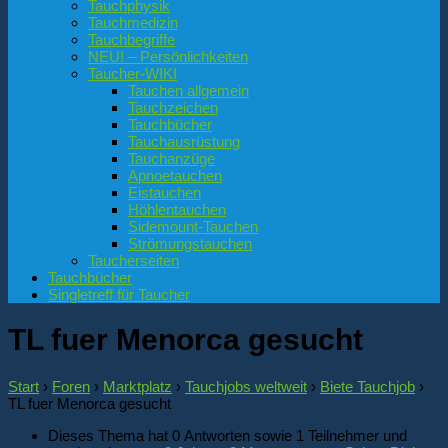
Tauchphysik
Tauchmedizin
Tauchbegriffe
NEU! – Persönlichkeiten
Taucher-WIKI
Tauchen allgemein
Tauchzeichen
Tauchbücher
Tauchausrüstung
Tauchanzüge
Apnoetauchen
Eistauchen
Höhlentauchen
Sidemount-Tauchen
Strömungstauchen
Taucherseiten
Tauchbücher
Singletreff für Taucher
TL fuer Menorca gesucht
Start
›
Foren
›
Marktplatz
›
Tauchjobs weltweit
›
Biete Tauchjob
›
TL fuer Menorca gesucht
Dieses Thema hat 0 Antworten sowie 1 Teilnehmer und