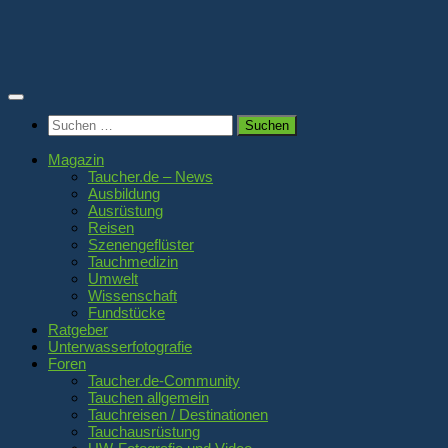
Zum
Inhalt
springen
Suchen
nach:
Magazin
Taucher.de – News
Ausbildung
Ausrüstung
Reisen
Szenengeflüster
Tauchmedizin
Umwelt
Wissenschaft
Fundstücke
Ratgeber
Unterwasserfotografie
Foren
Taucher.de-Community
Tauchen allgemein
Tauchreisen / Destinationen
Tauchausrüstung