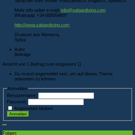
Sprachen vom Vorteil: Franzoesisch, Englisch, Spanisch.
Mehr info ueber e-mail:
info@salgardiving.com
Whatsapp: +34 605054607
http://www.salgardiving.com
Gruesse aus Menorca,
Sylva
Autor
Beiträge
Ansicht von 1 Beitrag (von insgesamt 1)
Du musst angemeldet sein, um auf dieses Thema
antworten zu können.
Anmelden
Benutzername:
Passwort:
Angemeldet bleiben
Anmelden
Folgen: