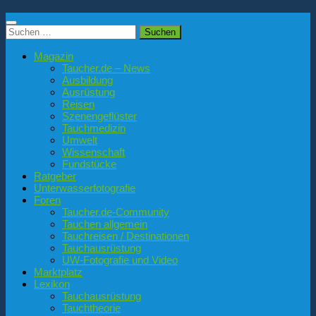
Suchen
nach:
Magazin
Taucher.de – News
Ausbildung
Ausrüstung
Reisen
Szenengeflüster
Tauchmedizin
Umwelt
Wissenschaft
Fundstücke
Ratgeber
Unterwasserfotografie
Foren
Taucher.de-Community
Tauchen allgemein
Tauchreisen / Destinationen
Tauchausrüstung
UW-Fotografie und Video
Marktplatz
Lexikon
Tauchausrüstung
Tauchtheorie