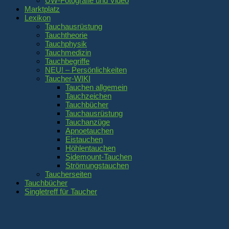
UW-Fotografie und Video
Marktplatz
Lexikon
Tauchausrüstung
Tauchtheorie
Tauchphysik
Tauchmedizin
Tauchbegriffe
NEU! – Persönlichkeiten
Taucher-WIKI
Tauchen allgemein
Tauchzeichen
Tauchbücher
Tauchausrüstung
Tauchanzüge
Apnoetauchen
Eistauchen
Höhlentauchen
Sidemount-Tauchen
Strömungstauchen
Taucherseiten
Tauchbücher
Singletreff für Taucher