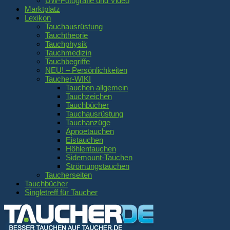
UW-Fotografie und Video
Marktplatz
Lexikon
Tauchausrüstung
Tauchtheorie
Tauchphysik
Tauchmedizin
Tauchbegriffe
NEU! – Persönlichkeiten
Taucher-WIKI
Tauchen allgemein
Tauchzeichen
Tauchbücher
Tauchausrüstung
Tauchanzüge
Apnoetauchen
Eistauchen
Höhlentauchen
Sidemount-Tauchen
Strömungstauchen
Taucherseiten
Tauchbücher
Singletreff für Taucher