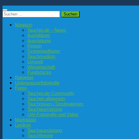
Suchen
nach:
Magazin
Taucher.de – News
Ausbildung
Ausrüstung
Reisen
Szenengeflüster
Tauchmedizin
Umwelt
Wissenschaft
Fundstücke
Ratgeber
Unterwasserfotografie
Foren
Taucher.de-Community
Tauchen allgemein
Tauchreisen / Destinationen
Tauchausrüstung
UW-Fotografie und Video
Marktplatz
Lexikon
Tauchausrüstung
Tauchtheorie