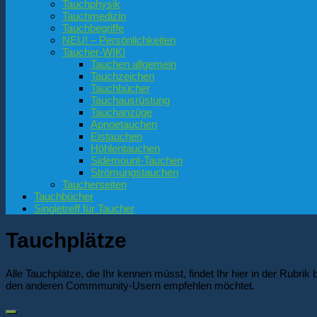
Tauchphysik
Tauchmedizin
Tauchbegriffe
NEU! – Persönlichkeiten
Taucher-WIKI
Tauchen allgemein
Tauchzeichen
Tauchbücher
Tauchausrüstung
Tauchanzüge
Apnoetauchen
Eistauchen
Höhlentauchen
Sidemount-Tauchen
Strömungstauchen
Taucherseiten
Tauchbücher
Singletreff für Taucher
Tauchplätze
Alle Tauchplätze, die Ihr kennen müsst, findet Ihr hier in der Rubr
den anderen Commmunity-Usern empfehlen möchtet.