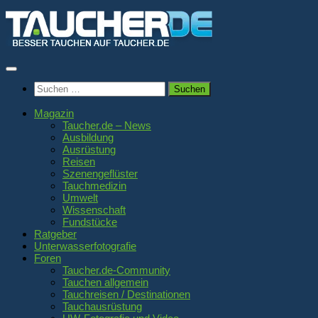
Zum
Inhalt
springen
Suchen
nach:
Magazin
Taucher.de – News
Ausbildung
Ausrüstung
Reisen
Szenengeflüster
Tauchmedizin
Umwelt
Wissenschaft
Fundstücke
Ratgeber
Unterwasserfotografie
Foren
Taucher.de-Community
Tauchen allgemein
Tauchreisen / Destinationen
Tauchausrüstung