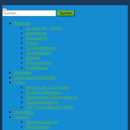
Suchen
nach:
Magazin
Taucher.de – News
Ausbildung
Ausrüstung
Reisen
Szenengeflüster
Tauchmedizin
Umwelt
Wissenschaft
Fundstücke
Ratgeber
Unterwasserfotografie
Foren
Taucher.de-Community
Tauchen allgemein
Tauchreisen / Destinationen
Tauchausrüstung
UW-Fotografie und Video
Marktplatz
Lexikon
Tauchausrüstung
Tauchtheorie