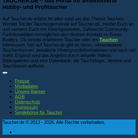
TAUCHER.DE – das Portal für ambitionierte
Hobby- und Profitaucher
Auf Taucher.de erfahrt Ihr alles rund um das Thema Tauchen.
Werdet Teil der Tauchergemeinde auf Taucher.de, meldet Euch an
und vernetzt Euch mit Gleichgesinnten. Zahlreiche Community-
Funktionalitäten ermöglichen den direkten Kontakt zu Euren
Buddys. Ob bereits erfahrener Taucher oder am
Tauchen
interessiert, hier auf Taucher.de gibt es News, verschiedene
Taucherthemen, detaillierte Hintergrundinformationen und noch viel
mehr. Ergänzt wird das Angebot durch aktuelle Videos,
Bildergalerien und eine Datenbank, die Tauchshops, Vereine und
Tauchbasen auflistet.
Presse
Mediadaten
Unsere Banner
AGB
Datenschutz
Impressum
Singlebörse für Taucher
Taucher.de © 2013 - 2026. Alle Rechte vorbehalten.