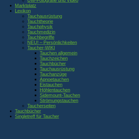
UW-Fotografie und Video
Marktplatz
Lexikon
Tauchausrüstung
Tauchtheorie
Tauchphysik
Tauchmedizin
Tauchbegriffe
NEU! – Persönlichkeiten
Taucher-WIKI
Tauchen allgemein
Tauchzeichen
Tauchbücher
Tauchausrüstung
Tauchanzüge
Apnoetauchen
Eistauchen
Höhlentauchen
Sidemount-Tauchen
Strömungstauchen
Taucherseiten
Tauchbücher
Singletreff für Taucher