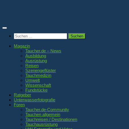
Zum
Inhalt
springen
Suchen
nach:
Magazin
Taucher.de – News
Ausbildung
Ausrüstung
Reisen
Szenengeflüster
Tauchmedizin
Umwelt
Wissenschaft
Fundstücke
Ratgeber
Unterwasserfotografie
Foren
Taucher.de-Community
Tauchen allgemein
Tauchreisen / Destinationen
Tauchausrüstung