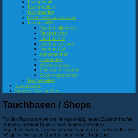
Tauchphysik
Tauchmedizin
Tauchbegriffe
NEU! – Persönlichkeiten
Taucher-WIKI
Tauchen allgemein
Tauchzeichen
Tauchbücher
Tauchausrüstung
Tauchanzüge
Apnoetauchen
Eistauchen
Höhlentauchen
Sidemount-Tauchen
Strömungstauchen
Taucherseiten
Tauchbücher
Singletreff für Taucher
Tauchbasen / Shops
Für den Tauchsport werdet Ihr regelmäßig neues Zubehör kaufen
müssen. In dieser Rubrik findet Ihr eine Vielzahl an
empfehlenswerten Tauchbasen und Tauchshops, in denen Ihr alles
Nötige in einer guten Qualität finden könnt. Tragt Eure