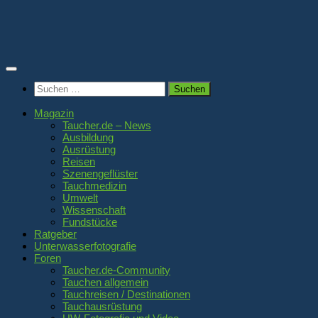
Zum
Inhalt
springen
Suchen
nach:
Magazin
Taucher.de – News
Ausbildung
Ausrüstung
Reisen
Szenengeflüster
Tauchmedizin
Umwelt
Wissenschaft
Fundstücke
Ratgeber
Unterwasserfotografie
Foren
Taucher.de-Community
Tauchen allgemein
Tauchreisen / Destinationen
Tauchausrüstung