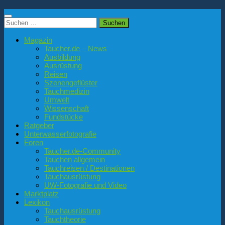
Suchen
nach:
Magazin
Taucher.de – News
Ausbildung
Ausrüstung
Reisen
Szenengeflüster
Tauchmedizin
Umwelt
Wissenschaft
Fundstücke
Ratgeber
Unterwasserfotografie
Foren
Taucher.de-Community
Tauchen allgemein
Tauchreisen / Destinationen
Tauchausrüstung
UW-Fotografie und Video
Marktplatz
Lexikon
Tauchausrüstung
Tauchtheorie