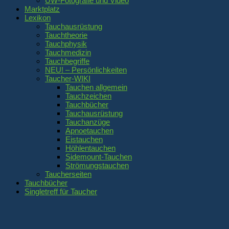
UW-Fotografie und Video
Marktplatz
Lexikon
Tauchausrüstung
Tauchtheorie
Tauchphysik
Tauchmedizin
Tauchbegriffe
NEU! – Persönlichkeiten
Taucher-WIKI
Tauchen allgemein
Tauchzeichen
Tauchbücher
Tauchausrüstung
Tauchanzüge
Apnoetauchen
Eistauchen
Höhlentauchen
Sidemount-Tauchen
Strömungstauchen
Taucherseiten
Tauchbücher
Singletreff für Taucher