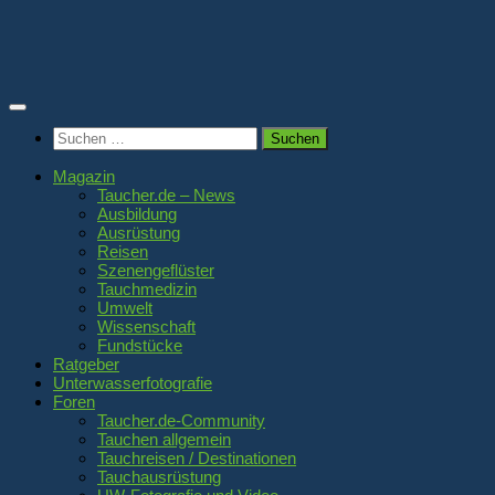
Zum
Inhalt
springen
Suchen
nach:
Magazin
Taucher.de – News
Ausbildung
Ausrüstung
Reisen
Szenengeflüster
Tauchmedizin
Umwelt
Wissenschaft
Fundstücke
Ratgeber
Unterwasserfotografie
Foren
Taucher.de-Community
Tauchen allgemein
Tauchreisen / Destinationen
Tauchausrüstung