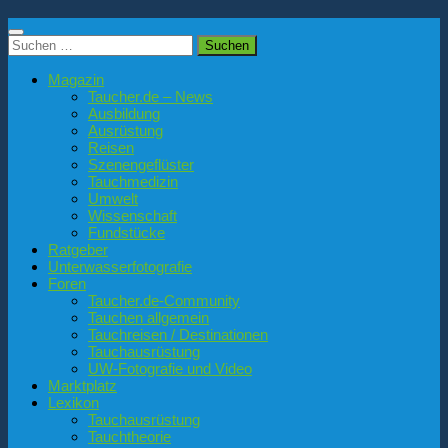
Suchen
nach:
Magazin
Taucher.de – News
Ausbildung
Ausrüstung
Reisen
Szenengeflüster
Tauchmedizin
Umwelt
Wissenschaft
Fundstücke
Ratgeber
Unterwasserfotografie
Foren
Taucher.de-Community
Tauchen allgemein
Tauchreisen / Destinationen
Tauchausrüstung
UW-Fotografie und Video
Marktplatz
Lexikon
Tauchausrüstung
Tauchtheorie