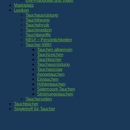
UW-Fotografie und Video
Marktplatz
Lexikon
Tauchausrüstung
Tauchtheorie
Tauchphysik
Tauchmedizin
Tauchbegriffe
NEU! – Persönlichkeiten
Taucher-WIKI
Tauchen allgemein
Tauchzeichen
Tauchbücher
Tauchausrüstung
Tauchanzüge
Apnoetauchen
Eistauchen
Höhlentauchen
Sidemount-Tauchen
Strömungstauchen
Taucherseiten
Tauchbücher
Singletreff für Taucher