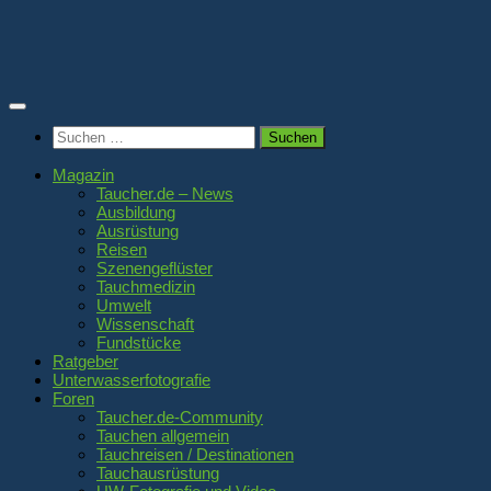
Zum
Inhalt
springen
Suchen
nach:
Magazin
Taucher.de – News
Ausbildung
Ausrüstung
Reisen
Szenengeflüster
Tauchmedizin
Umwelt
Wissenschaft
Fundstücke
Ratgeber
Unterwasserfotografie
Foren
Taucher.de-Community
Tauchen allgemein
Tauchreisen / Destinationen
Tauchausrüstung