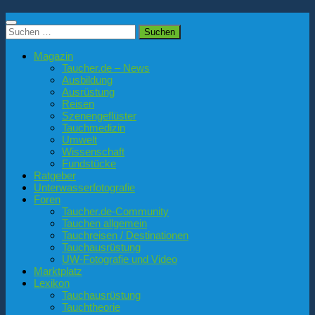
Suchen
nach:
Magazin
Taucher.de – News
Ausbildung
Ausrüstung
Reisen
Szenengeflüster
Tauchmedizin
Umwelt
Wissenschaft
Fundstücke
Ratgeber
Unterwasserfotografie
Foren
Taucher.de-Community
Tauchen allgemein
Tauchreisen / Destinationen
Tauchausrüstung
UW-Fotografie und Video
Marktplatz
Lexikon
Tauchausrüstung
Tauchtheorie