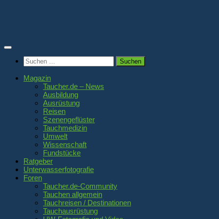
Zum
Inhalt
springen
Suchen
nach:
Magazin
Taucher.de – News
Ausbildung
Ausrüstung
Reisen
Szenengeflüster
Tauchmedizin
Umwelt
Wissenschaft
Fundstücke
Ratgeber
Unterwasserfotografie
Foren
Taucher.de-Community
Tauchen allgemein
Tauchreisen / Destinationen
Tauchausrüstung