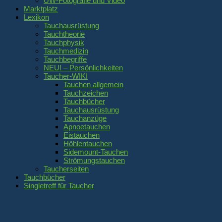
UW-Fotografie und Video
Marktplatz
Lexikon
Tauchausrüstung
Tauchtheorie
Tauchphysik
Tauchmedizin
Tauchbegriffe
NEU! – Persönlichkeiten
Taucher-WIKI
Tauchen allgemein
Tauchzeichen
Tauchbücher
Tauchausrüstung
Tauchanzüge
Apnoetauchen
Eistauchen
Höhlentauchen
Sidemount-Tauchen
Strömungstauchen
Taucherseiten
Tauchbücher
Singletreff für Taucher