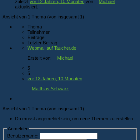
zuletzt
vor 12 Jahren, 10 Monaten
von
Michael
aktualisiert.
Ansicht von 1 Thema (von insgesamt 1)
Thema
Teilnehmer
Beiträge
Letzter Beitrag
Webmail auf Taucher.de
Erstellt von:
Michael
5
5
vor 12 Jahren, 10 Monaten
Matthias Schwarz
Ansicht von 1 Thema (von insgesamt 1)
Du musst angemeldet sein, um neue Themen zu erstellen.
Anmelden
Benutzername: