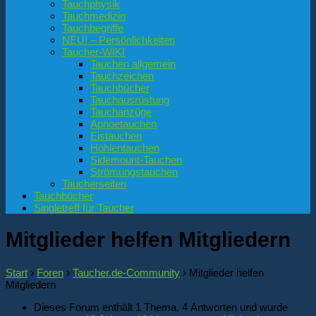
Tauchphysik
Tauchmedizin
Tauchbegriffe
NEU! – Persönlichkeiten
Taucher-WIKI
Tauchen allgemein
Tauchzeichen
Tauchbücher
Tauchausrüstung
Tauchanzüge
Apnoetauchen
Eistauchen
Höhlentauchen
Sidemount-Tauchen
Strömungstauchen
Taucherseiten
Tauchbücher
Singletreff für Taucher
Mitglieder helfen Mitgliedern
Start
›
Foren
›
Taucher.de-Community
›
Mitglieder helfen
Mitgliedern
Dieses Forum enthält 1 Thema, 4 Antworten und wurde